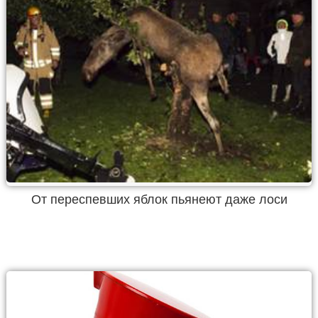
От переспевших яблок пьянеют даже лоси