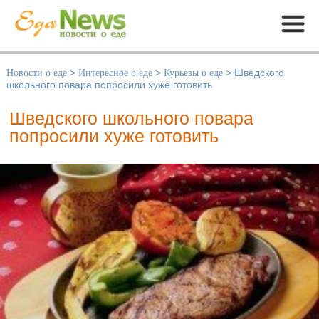
Меню
Новости о еде
>
Интересное о еде
>
Курьёзы о еде
>
Шведского
школьного повара попросили хуже готовить
Шведского школьного повара
попросили хуже готовить