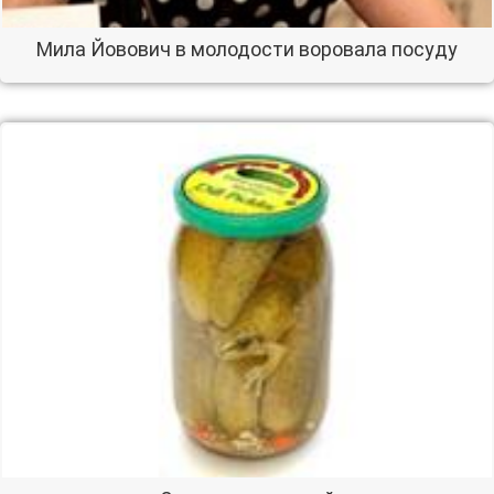
Мила Йовович в молодости воровала посуду