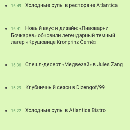
Холодные супы в ресторане Atlantica
16:49
Новый вкус и дизайн: «Пивоварни
16:41
Бочкарев» обновили легендарный темный
лагер «Крушовице Kronprinz Černé»
Спешл-десерт «Медвезай» в Jules Zang
16:36
Клубничный сезон в Dizengof/99
16:29
Холодные супы в Atlantica Bistro
16:22