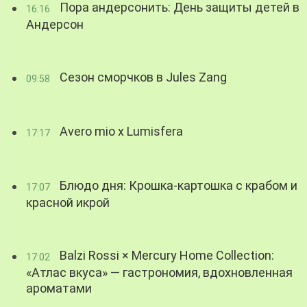
Пора андерсонить: День защиты детей в
16:16
Андерсон
Сезон сморчков в Jules Zang
09:58
Avero mio x Lumisfera
17:17
Блюдо дня: Крошка-картошка с крабом и
17:07
красной икрой
Balzi Rossi × Mercury Home Collection:
17:02
«Атлас вкуса» — гастрономия, вдохновленная
ароматами