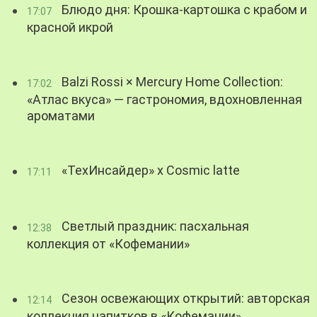
Блюдо дня: Крошка-картошка с крабом и
17:07
красной икрой
Balzi Rossi × Mercury Home Collection:
17:02
«Атлас вкуса» — гастрономия, вдохновленная
ароматами
«ТехИнсайдер» х Cosmic latte
17:11
Светлый праздник: пасхальная
12:38
коллекция от «Кофемании»
Сезон освежающих открытий: авторская
12:14
коллекция напитков в «Кофемании»