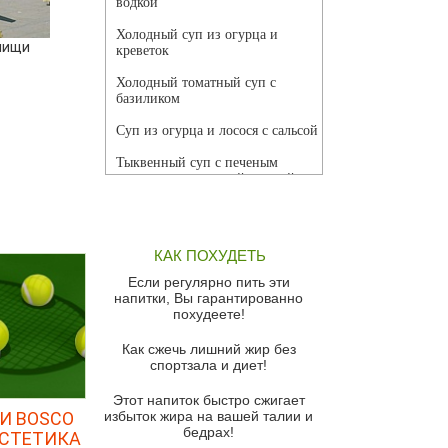
водкой
Холодный суп из огурца и
пищи
креветок
Холодный томатный суп с
базиликом
Суп из огурца и лосося с сальсой
Тыквенный суп с печеным
чесноком и томатной сальсой
Грибной суп
Томатный суп с кремом из
КАК ПОХУДЕТЬ
красного перца
Если регулярно пить эти
Парижский луковый суп
напитки, Вы гарантированно
похудеете!
Суп из спаржи и горошка с
сыром пармезан
Как сжечь лишний жир без
спортзала и диет!
Суп-крем из цветной капусты
Этот напиток быстро сжигает
Французский луковый суп
И BOSCO
избыток жира на вашей талии и
бедрах!
Суп из баклажанов с моцареллой
ЭСТЕТИКА