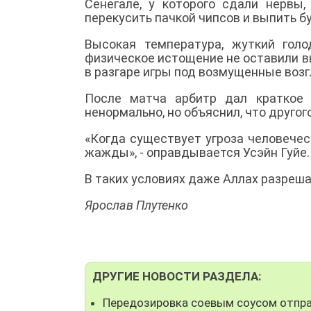
Сенегале, у которого сдали нервы
перекусить пачкой чипсов и выпить 
Высокая температура, жуткий гол
физическое истощение не оставили в
в разгаре игры под возмущенные воз
После матча арбитр дал краткое 
ненормально, но объяснил, что другого
«Когда существует угроза человеческ
жажды», - оправдывается Усэйн Гуйе.
В таких условиях даже Аллах разреша
Ярослав Плутенко
ДРУГИЕ НОВОСТИ РАЗДЕЛА:
Передозировка соевым соусом отпра