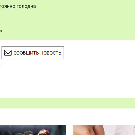
тоянно голодна
ь
ы