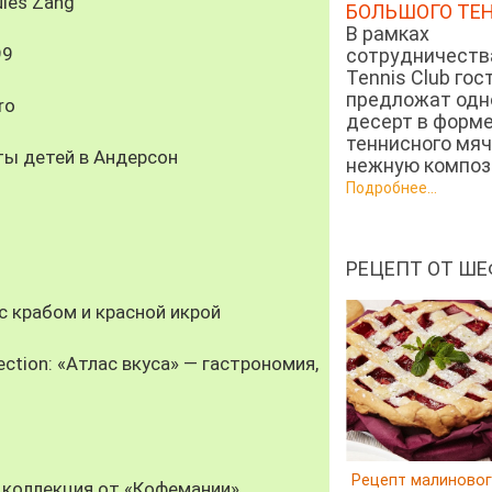
les Zang
БОЛЬШОГО ТЕ
В рамках
99
сотрудничеств
Tennis Club гос
предложат од
ro
десерт в форм
теннисного мяч
ты детей в Андерсон
нежную компози
Подробнее...
РЕЦЕПТ ОТ ШЕ
 крабом и красной икрой
ection: «Атлас вкуса» — гастрономия,
Рецепт малиновог
 коллекция от «Кофемании»