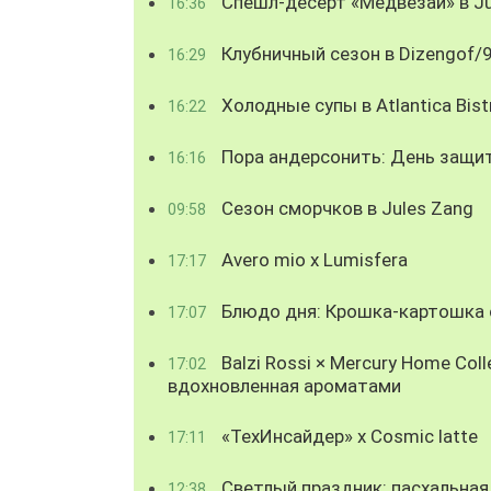
Спешл-десерт «Медвезай» в Ju
16:36
Клубничный сезон в Dizengof/
16:29
Холодные супы в Atlantica Bist
16:22
Пора андерсонить: День защи
16:16
Сезон сморчков в Jules Zang
09:58
Avero mio x Lumisfera
17:17
Блюдо дня: Крошка-картошка с
17:07
Balzi Rossi × Mercury Home Coll
17:02
вдохновленная ароматами
«ТехИнсайдер» х Cosmic latte
17:11
Светлый праздник: пасхальная
12:38