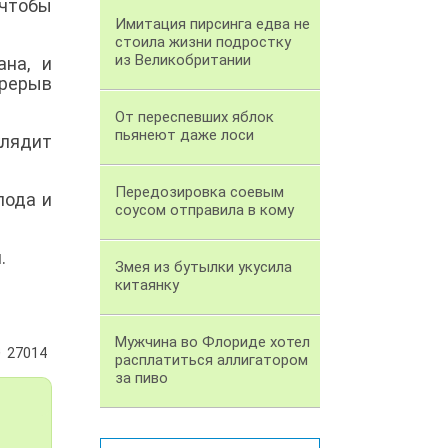
 чтобы
Имитация пирсинга едва не
стоила жизни подростку
из Великобритании
ана, и
ерерыв
От переспевших яблок
пьянеют даже лоси
глядит
Передозировка соевым
лода и
соусом отправила в кому
.
Змея из бутылки укусила
китаянку
Мужчина во Флориде хотел
27014
расплатиться аллигатором
за пиво