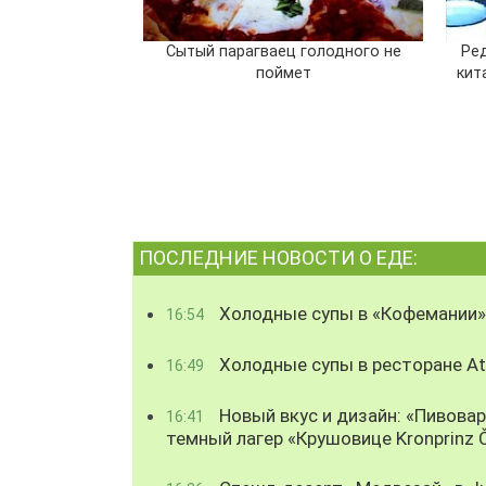
Сытый парагваец голодного не
Ре
поймет
кит
ПОСЛЕДНИЕ НОВОСТИ О ЕДЕ:
Холодные супы в «Кофемании»
16:54
Холодные супы в ресторане Atl
16:49
Новый вкус и дизайн: «Пивова
16:41
темный лагер «Крушовице Kronprinz 