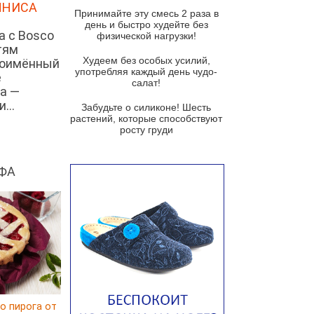
и гремолатой
ННИСА
Принимайте эту смесь 2 раза в
Грибной крем-суп с кростини с
день и быстро худейте без
а с Bosco
козьим сыром
физической нагрузки!
тям
Суп мисо с зеленым луком и
Худеем без особых усилий,
ноимённый
тофу
употребляя каждый день чудо-
е
салат!
а —
Суп из помидоров черри с песто
из рукколы
...
Забудьте о силиконе! Шесть
растений, которые способствуют
Португальский чесночный суп с
росту груди
яйцом
Авголемоно
ФА
Том ям с тофу
Ирландский картофельный суп
Суп из пастернака
Пряный морковный суп во время
зимних холодов
Тосканский фасолевый суп
Американский суп из красной
о пирога от