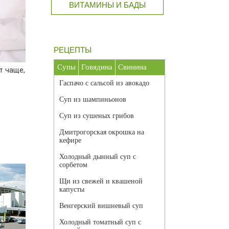
ВИТАМИНЫ И БАДЫ
РЕЦЕПТЫ
Супы
Говядина
Свинина
т чаще,
Гаспачо с сальсой из авокадо
Суп из шампиньонов
Суп из сушеных грибов
Дмитрогорская окрошка на
кефире
Холодный дынный суп с
сорбетом
Щи из свежей и квашеной
капусты
Венгерский вишневый суп
Холодный томатный суп с