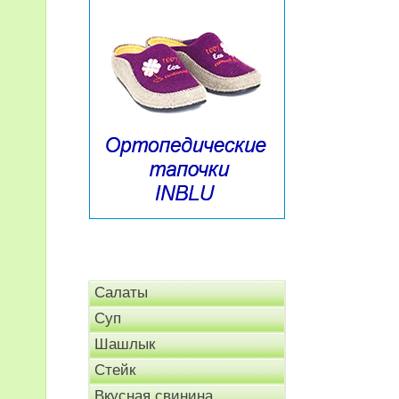
Салаты
Суп
Шашлык
Стейк
Вкусная свинина