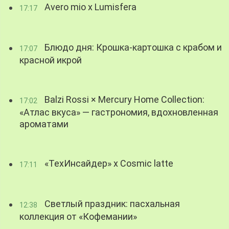
Avero mio x Lumisfera
17:17
Блюдо дня: Крошка-картошка с крабом и
17:07
красной икрой
Balzi Rossi × Mercury Home Collection:
17:02
«Атлас вкуса» — гастрономия, вдохновленная
ароматами
«ТехИнсайдер» х Cosmic latte
17:11
Светлый праздник: пасхальная
12:38
коллекция от «Кофемании»