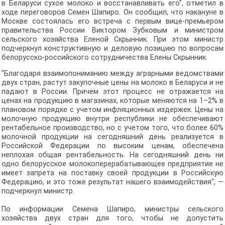
в Беларуси сухое молоко и восстанавливать его", отметил в
ходе переговоров Семен Шапиро. Он сообщил, что накануне в
Москве состоялась его встреча с первым вице-премьером
правительства России Виктором Зубковым и министром
сельского хозяйства Еленой Скрынник. При этом министр
подчеркнул конструктивную и деловую позицию по вопросам
белорусско-российского сотрудничества Елены Скрынник.
"Благодаря взаимопониманию между аграрными ведомствами
двух стран, растут закупочные цены на молоко в Беларуси и не
падают в России. Причем этот процесс не отражается на
ценах на продукцию в магазинах, которые меняются на 1–2% в
плановом порядке с учетом инфляционных издержек. Цены на
молочную продукцию внутри республики не обеспечивают
рентабельное производство, но с учетом того, что более 60%
молочной продукции на сегодняшний день реализуется в
Российской Федерации по высоким ценам, обеспечена
неплохая общая рентабельность. На сегодняшний день ни
одно белорусское молокоперерабатывающее предприятие не
имеет запрета на поставку своей продукции в Российскую
Федерацию, и это тоже результат нашего взаимодействия", —
подчеркнул министр.
По информации Семена Шапиро, министры сельского
хозяйства двух стран для того, чтобы не допустить