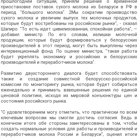
прошлогодней ситуации, приняли решение о временной
приостановке поставок сухого молока из Беларуси в РФ в
период "большого молока". 2Мы сократим производство
сухого молока и увеличим выпуск тех молочных продуктов,
которые будут востребованы на российском рынке", - сказал
Шапиро. "То есть идет цивилизованная, спокойная работа", —
добавил министр. По его словам, излишки молочной
продукции, которые будут формироваться у белорусских
производителей в этот период, могут быть выкуплены через
интервенционный фонд. По оценке министра, "такая работа
будет укреплять экономику и российских и белорусских
производителей и переработчиков молока".
Развитию двухстороннего диалога будет способствовать
также и создание совместной белорусско-российской
комиссии по мониторингу рынка, которая будет собираться
еженедельно и принимать взвешенные решения по единой
ценовой политике, исходя из мировой конъюнктуры цен и
состояния российского рынка.
"С удовлетворением могу отметить, что практически по всем
ключевым вопросам мы смогли достичь согласия. Ведь в
конечном итоге обе стороны заинтересованы в том, чтобы
создать нормальные условия для работы и производителей и
переработчиков молока России и Беларуси", оценил итоги