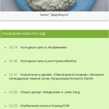
Салат "Дед Мороз"
ПОСЛЕДНИЕ НОВОСТИ О ЕДЕ:
16:54
Холодные супы в «Кофемании»
16:49
Холодные супы в ресторане Atlantica
16:41
Новый вкус и дизайн: «Пивоварни Бочкарев» обновили
легендарный темный лагер «Крушовице Kronprinz Černé»
16:36
Спешл-десерт «Медвезай» в Jules Zang
16:29
Клубничный сезон в Dizengof/99