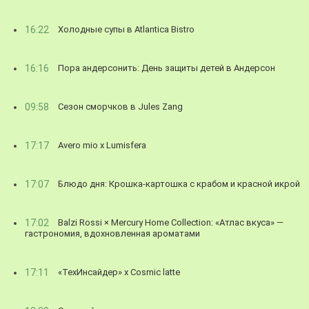
16:22
Холодные супы в Atlantica Bistro
16:16
Пора андерсонить: День защиты детей в Андерсон
09:58
Сезон сморчков в Jules Zang
17:17
Avero mio x Lumisfera
17:07
Блюдо дня: Крошка-картошка с крабом и красной икрой
17:02
Balzi Rossi × Mercury Home Collection: «Атлас вкуса» —
гастрономия, вдохновленная ароматами
17:11
«ТехИнсайдер» х Cosmic latte