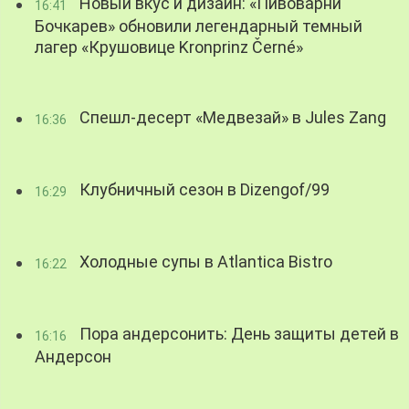
Новый вкус и дизайн: «Пивоварни
16:41
Бочкарев» обновили легендарный темный
лагер «Крушовице Kronprinz Černé»
Спешл-десерт «Медвезай» в Jules Zang
16:36
Клубничный сезон в Dizengof/99
16:29
Холодные супы в Atlantica Bistro
16:22
Пора андерсонить: День защиты детей в
16:16
Андерсон