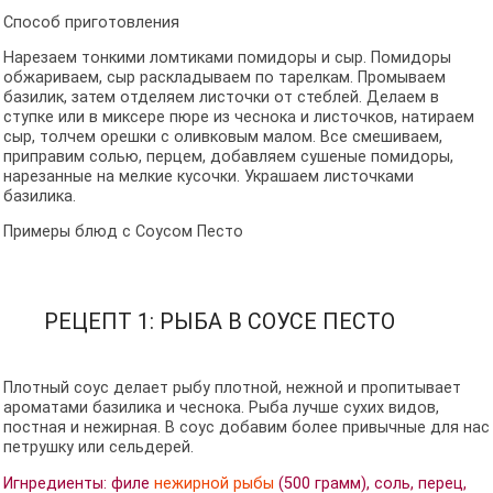
Способ приготовления
Нарезаем тонкими ломтиками помидоры и сыр. Помидоры
обжариваем, сыр раскладываем по тарелкам. Промываем
базилик, затем отделяем листочки от стеблей. Делаем в
ступке или в миксере пюре из чеснока и листочков, натираем
сыр, толчем орешки с оливковым малом. Все смешиваем,
приправим солью, перцем, добавляем сушеные помидоры,
нарезанные на мелкие кусочки. Украшаем листочками
базилика.
Примеры блюд с Соусом Песто
РЕЦЕПТ 1: РЫБА В СОУСЕ ПЕСТО
Плотный соус делает рыбу плотной, нежной и пропитывает
ароматами базилика и чеснока. Рыба лучше сухих видов,
постная и нежирная. В соус добавим более привычные для нас
петрушку или сельдерей.
Игнредиенты: филе
нежирной рыбы
(500 грамм), соль, перец,