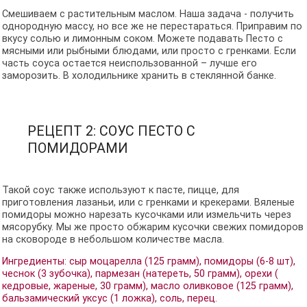
Смешиваем с растительным маслом. Наша задача - получить
однородную массу, но все же не перестараться. Приправим по
вкусу солью и лимонным соком. Можете подавать Песто с
мясными или рыбными блюдами, или просто с гренками. Если
часть соуса остается неиспользованной – лучше его
заморозить. В холодильнике хранить в стеклянной банке.
РЕЦЕПТ 2: СОУС ПЕСТО С
ПОМИДОРАМИ
Такой соус также используют к пасте, пицце, для
приготовления лазаньи, или с гренками и крекерами. Вяленые
помидоры можно нарезать кусочками или измельчить через
мясорубку. Мы же просто обжарим кусочки свежих помидоров
на сковороде в небольшом количестве масла.
Ингредиенты: сыр моцарелла (125 грамм), помидоры (6-8 шт),
чеснок (3 зубочка), пармезан (натереть, 50 грамм), орехи (
кедровые, жареные, 30 грамм), масло оливковое (125 грамм),
бальзамический уксус (1 ложка), соль, перец.