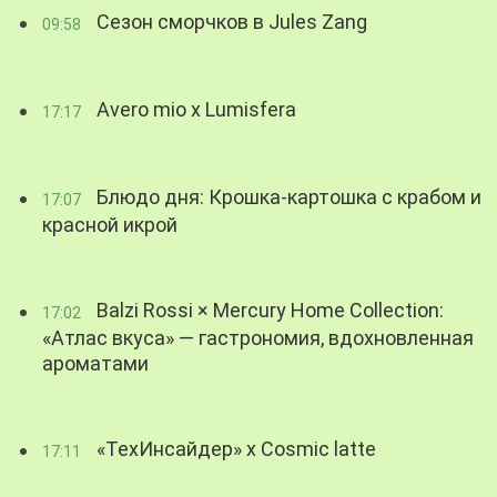
Сезон сморчков в Jules Zang
09:58
Avero mio x Lumisfera
17:17
Блюдо дня: Крошка-картошка с крабом и
17:07
красной икрой
Balzi Rossi × Mercury Home Collection:
17:02
«Атлас вкуса» — гастрономия, вдохновленная
ароматами
«ТехИнсайдер» х Cosmic latte
17:11