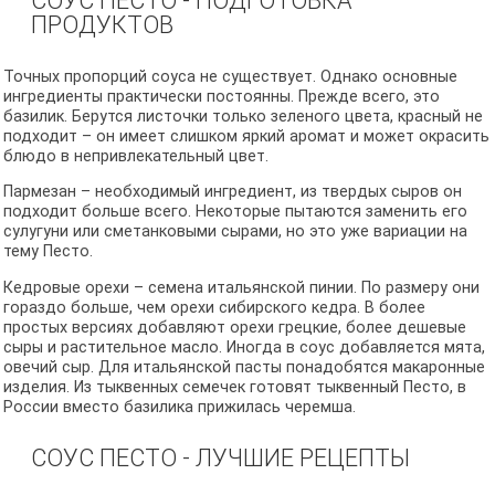
СОУС ПЕСТО - ПОДГОТОВКА
ПРОДУКТОВ
Точных пропорций соуса не существует. Однако основные
ингредиенты практически постоянны. Прежде всего, это
базилик. Берутся листочки только зеленого цвета, красный не
подходит – он имеет слишком яркий аромат и может окрасить
блюдо в непривлекательный цвет.
Пармезан – необходимый ингредиент, из твердых сыров он
подходит больше всего. Некоторые пытаются заменить его
сулугуни или сметанковыми сырами, но это уже вариации на
тему Песто.
Кедровые орехи – семена итальянской пинии. По размеру они
гораздо больше, чем орехи сибирского кедра. В более
простых версиях добавляют орехи грецкие, более дешевые
сыры и растительное масло. Иногда в соус добавляется мята,
овечий сыр. Для итальянской пасты понадобятся макаронные
изделия. Из тыквенных семечек готовят тыквенный Песто, в
России вместо базилика прижилась черемша.
СОУС ПЕСТО - ЛУЧШИЕ РЕЦЕПТЫ