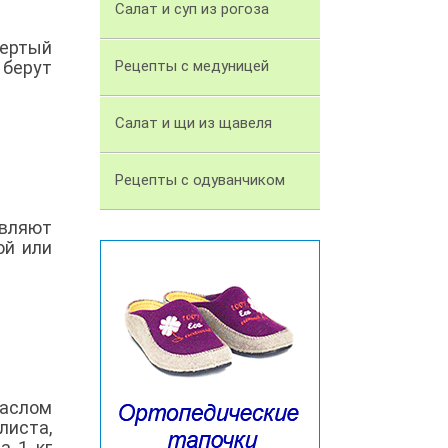
Салат и суп из рогоза
тертый
 берут
Рецепты с медуницей
Салат и щи из щавеля
Рецепты с одуванчиком
авляют
ой или
маслом
листа,
а 1 кг