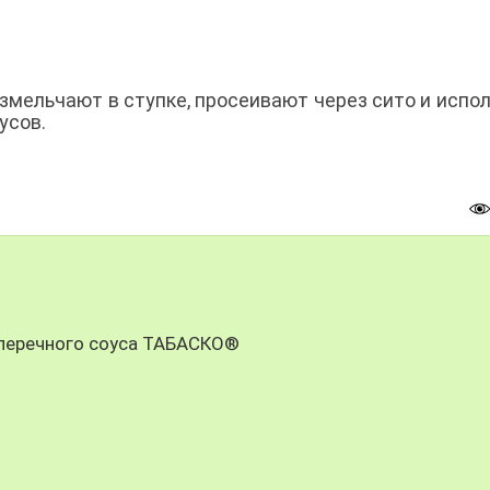
змельчают в ступке, просеивают через сито и испо
усов.
 перечного соуса ТАБАСКО®