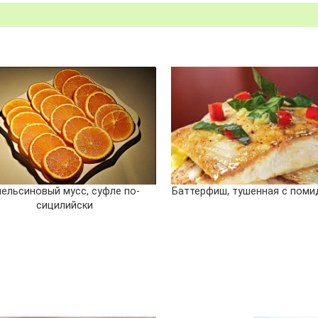
пельсиновый мусс, суфле по-
Баттерфиш, тушенная с пом
сицилийски