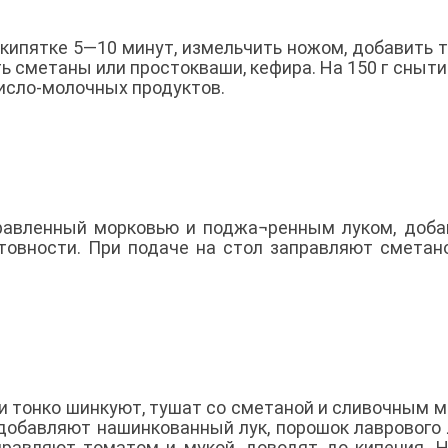
кипятке 5—10 минут, измельчить ножом, добавить 
ть сметаны или простокваши, кефира. На 150 г сныти
 кисло-молочных продуктов.
правленный морковью и поджа¬ренным луком, доб
товности. При подаче на стол заправляют сметан
и тонко шинкуют, тушат со сметаной и сливочным 
 добавляют нашинкованный лук, порошок лаврового 
правляют томатом и мукой, доводят до кипения. Н