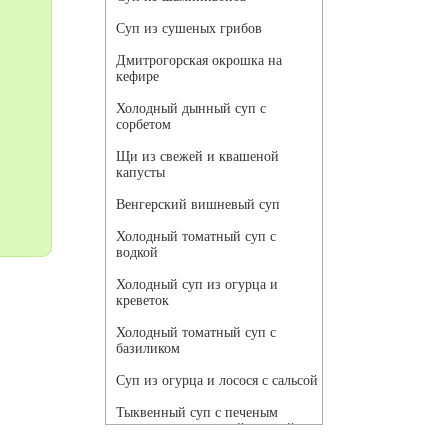
Суп из сушеных грибов
Дмитрогорская окрошка на
кефире
Холодный дынный суп с
сорбетом
Щи из свежей и квашеной
капусты
Венгерский вишневый суп
Холодный томатный суп с
водкой
Холодный суп из огурца и
креветок
Холодный томатный суп с
базиликом
Суп из огурца и лосося с сальсой
Тыквенный суп с печеным
чесноком и томатной сальсой