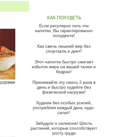
Грибной суп
Томатный суп с кремом из
КАК ПОХУДЕТЬ
красного перца
Если регулярно пить эти
Парижский луковый суп
напитки, Вы гарантированно
похудеете!
Суп из спаржи и горошка с
сыром пармезан
Как сжечь лишний жир без
спортзала и диет!
Суп-крем из цветной капусты
Этот напиток быстро сжигает
Французский луковый суп
избыток жира на вашей талии и
бедрах!
Суп из баклажанов с моцареллой
и гремолатой
идорами
Принимайте эту смесь 2 раза в
Грибной крем-суп с кростини с
день и быстро худейте без
козьим сыром
физической нагрузки!
Суп мисо с зеленым луком и
Худеем без особых усилий,
тофу
употребляя каждый день чудо-
салат!
Суп из помидоров черри с песто
из рукколы
Забудьте о силиконе! Шесть
растений, которые способствуют
Португальский чесночный суп с
росту груди
яйцом