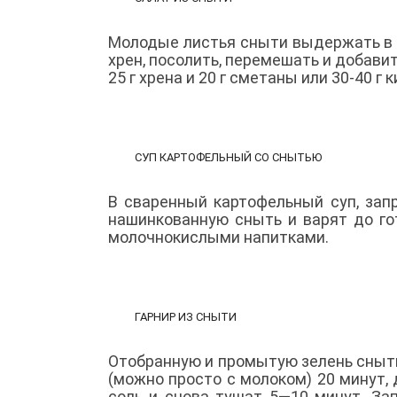
Молодые листья сныти выдержать в 
хрен, посолить, перемешать и добави
25 г хрена и 20 г сметаны или 30-40 г
СУП КАРТОФЕЛЬНЫЙ СО СНЫТЬЮ
В сваренный картофельный суп, за
нашинкованную сныть и варят до го
молочнокислыми напитками.
ГАРНИР ИЗ СНЫТИ
Отобранную и промытую зелень сныт
(можно просто с молоком) 20 минут,
соль и снова тушат 5—10 минут. За