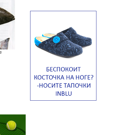
Авголемоно
Том ям с тофу
Ирландский картофельный суп
Суп из пастернака
Пряный морковный суп во время
е
зимних холодов
Тосканский фасолевый суп
Американский суп из красной
фасоли с сальсой гуакамоле
Острый чечевичный суп с
кремом из петрушки
Суп с лапшой рамен в
Токийском стиле
Малайзийская лакса с
креветками
Японский суп-лапша