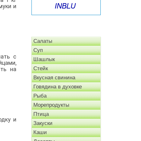
муки и
Салаты
Суп
шать с
Шашлык
йцами,
Стейк
ить на
Вкусная свинина
Говядина в духовке
Рыба
Морепродукты
Птица
одку и
Закуски
Каши