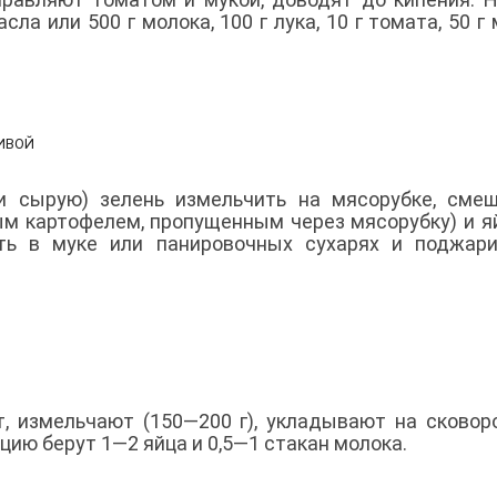
ла или 500 г молока, 100 г лука, 10 г томата, 50 г 
ИВОЙ
и сырую) зелень измельчить на мясорубке, сме
м картофелем, пропущенным через мясорубку) и я
ять в муке или панировочных сухарях и поджар
, измельчают (150—200 г), укладывают на сковор
цию берут 1—2 яйца и 0,5—1 стакан молока.