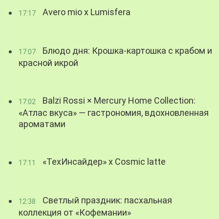
Avero mio x Lumisfera
17:17
Блюдо дня: Крошка-картошка с крабом и
17:07
красной икрой
Balzi Rossi × Mercury Home Collection:
17:02
«Атлас вкуса» — гастрономия, вдохновленная
ароматами
«ТехИнсайдер» х Cosmic latte
17:11
Светлый праздник: пасхальная
12:38
коллекция от «Кофемании»