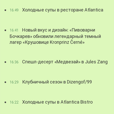
Холодные супы в ресторане Atlantica
16:49
Новый вкус и дизайн: «Пивоварни
16:41
Бочкарев» обновили легендарный темный
лагер «Крушовице Kronprinz Černé»
Спешл-десерт «Медвезай» в Jules Zang
16:36
Клубничный сезон в Dizengof/99
16:29
Холодные супы в Atlantica Bistro
16:22