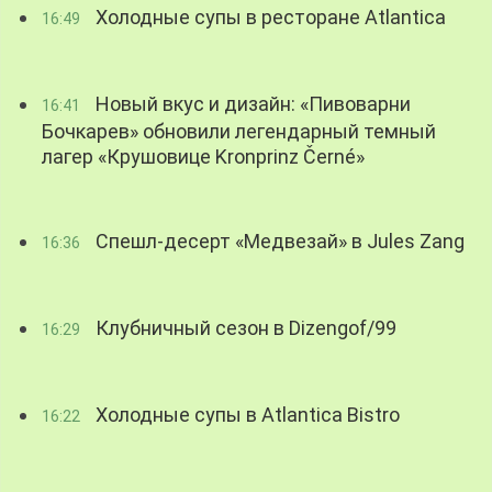
Холодные супы в ресторане Atlantica
16:49
Новый вкус и дизайн: «Пивоварни
16:41
Бочкарев» обновили легендарный темный
лагер «Крушовице Kronprinz Černé»
Спешл-десерт «Медвезай» в Jules Zang
16:36
Клубничный сезон в Dizengof/99
16:29
Холодные супы в Atlantica Bistro
16:22