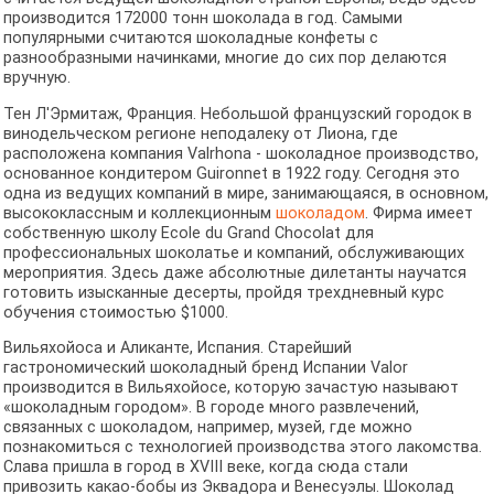
производится 172000 тонн шоколада в год. Самыми
популярными считаются шоколадные конфеты с
разнообразными начинками, многие до сих пор делаются
вручную.
Тен Л'Эрмитаж, Франция. Небольшой французский городок в
винодельческом регионе неподалеку от Лиона, где
расположена компания Valrhona - шоколадное производство,
основанное кондитером Guironnet в 1922 году. Сегодня это
одна из ведущих компаний в мире, занимающаяся, в основном,
высококлассным и коллекционным
шоколадом
. Фирма имеет
собственную школу Ecole du Grand Chocolat для
профессиональных шоколатье и компаний, обслуживающих
мероприятия. Здесь даже абсолютные дилетанты научатся
готовить изысканные десерты, пройдя трехдневный курс
обучения стоимостью $1000.
Вильяхойоса и Аликанте, Испания. Старейший
гастрономический шоколадный бренд Испании Valor
производится в Вильяхойосе, которую зачастую называют
«шоколадным городом». В городе много развлечений,
связанных c шоколадом, например, музей, где можно
познакомиться с технологией производства этого лакомства.
Слава пришла в город в XVIII веке, когда сюда стали
привозить какао-бобы из Эквадора и Венесуэлы. Шоколад