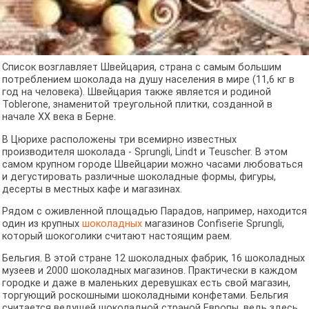
Список возглавляет Швейцария, страна с самым большим
потреблением шоколада на душу населения в мире (11,6 кг в
год на человека). Швейцария также является и родиной
Toblerone, знаменитой треугольной плитки, созданной в
начале XX века в Берне.
В Цюрихе расположены три всемирно известных
производителя шоколада - Sprungli, Lindt и Teuscher. В этом
самом крупном городе Швейцарии можно часами любоваться
и дегустировать различные шоколадные формы, фигуры,
десерты в местных кафе и магазинах.
Рядом с оживленной площадью Парадов, например, находится
один из крупных
шоколадных
магазинов Confiserie Sprungli,
который шокоголики считают настоящим раем.
Бельгия. В этой стране 12 шоколадных фабрик, 16 шоколадных
музеев и 2000 шоколадных магазинов. Практически в каждом
городке и даже в маленьких деревушках есть свой магазин,
торгующий роскошными шоколадными конфетами. Бельгия
считается ведущей шоколадной страной Европы, ведь здесь