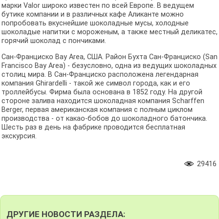
марки Valor широко известен по всей Европе. В ведущем
бутике компании и в различных кафе Аликанте можно
попробовать вкуснейшие шоколадные мусы, холодные
шоколадые напитки с мороженым, а также местный деликатес,
горячий шоколад с пончиками.
Сан-Франциско Bay Area, США. Район Бухта Сан-Франциско (San
Francisco Bay Area) - безусловно, одна из ведущих шоколадных
столиц мира. В Сан-Франциско расположена легендарная
компания Ghirardelli - такой же символ города, как и его
троллейбусы. Фирма была основана в 1852 году. На другой
стороне залива находится шоколадная компания Scharffen
Berger, первая американская компания с полным циклом
производства - от какао-бобов до шоколадного батончика.
Шесть раз в день на фабрике проводится бесплатная
экскурсия.
29416
ДРУГИЕ НОВОСТИ РАЗДЕЛА: