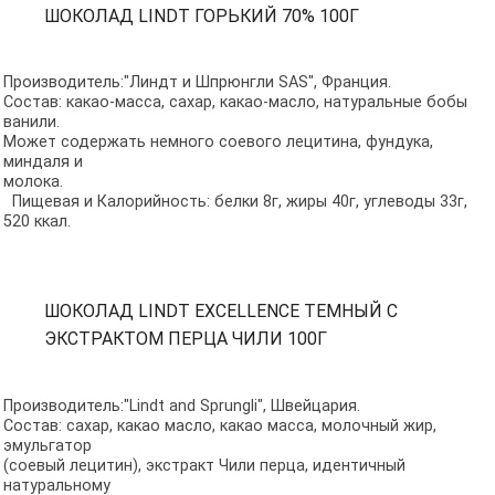
ШОКОЛАД LINDT ГОРЬКИЙ 70% 100Г
Производитель:"Линдт и Шпрюнгли SAS", Франция.
Состав: какао-масса, сахар, какао-масло, натуральные бобы
ванили.
Может содержать немного соевого лецитина, фундука,
миндаля и
молока.
Пищевая и Калорийность: белки 8г, жиры 40г, углеводы 33г,
520 ккал.
ШОКОЛАД LINDT EXCELLENCE ТЕМНЫЙ С
ЭКСТРАКТОМ ПЕРЦА ЧИЛИ 100Г
Производитель:"Lindt and Sprungli", Швейцария.
Состав: сахар, какао масло, какао масса, молочный жир,
эмульгатор
(соевый лецитин), экстракт Чили перца, идентичный
натуральному