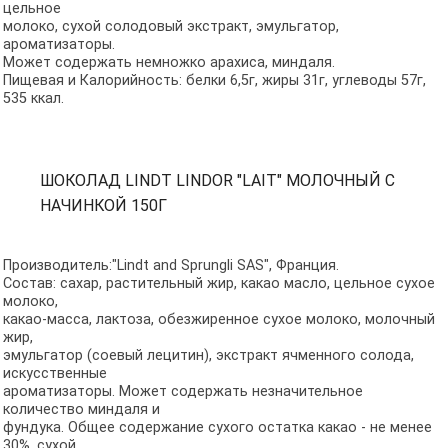
цельное
молоко, сухой солодовый экстракт, эмульгатор,
ароматизаторы.
Может содержать немножко арахиса, миндаля.
Пищевая и Калорийность: белки 6,5г, жиры 31г, углеводы 57г,
535 ккал.
ШОКОЛАД LINDT LINDOR "LAIT" МОЛОЧНЫЙ С
НАЧИНКОЙ 150Г
Производитель:"Lindt and Sprungli SAS", Франция.
Состав: сахар, растительный жир, какао масло, цельное сухое
молоко,
какао-масса, лактоза, обезжиренное сухое молоко, молочный
жир,
эмульгатор (соевый лецитин), экстракт ячменного солода,
искусственные
ароматизаторы. Может содержать незначительное
количество миндаля и
фундука. Общее содержание сухого остатка какао - не менее
30%, сухой