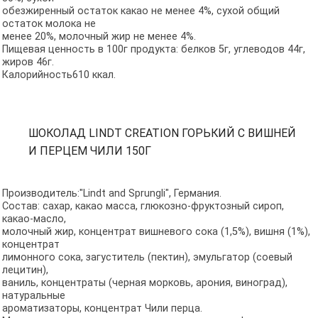
обезжиренный остаток какао не менее 4%, сухой общий
остаток молока не
менее 20%, молочный жир не менее 4%.
Пищевая ценность в 100г продукта: белков 5г, углеводов 44г,
жиров 46г.
Калорийность610 ккал.
ШОКОЛАД LINDT CREATION ГОРЬКИЙ С ВИШНЕЙ
И ПЕРЦЕМ ЧИЛИ 150Г
Производитель:"Lindt and Sprungli", Германия.
Состав: сахар, какао масса, глюкозно-фруктозный сироп,
какао-масло,
молочный жир, концентрат вишневого сока (1,5%), вишня (1%),
концентрат
лимонного сока, загуститель (пектин), эмульгатор (соевый
лецитин),
ваниль, концентраты (черная морковь, арония, виноград),
натуральные
ароматизаторы, концентрат Чили перца.