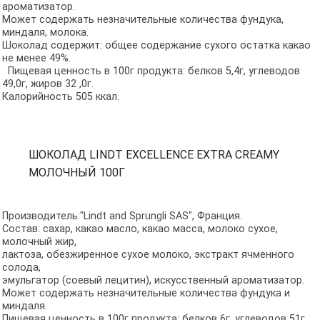
ароматизатор.
Может содержать незначительные количества фундука,
миндаля, молока.
Шоколад содержит: общее содержание сухого остатка какао
не менее 49%.
Пищевая ценность в 100г продукта: белков 5,4г, углеводов
49,0г, жиров 32 ,0г.
Калорийность 505 ккал.
ШОКОЛАД LINDT EXCELLENCE EXTRA CREAMY
МОЛОЧНЫЙ 100Г
Производитель:"Lindt and Sprungli SAS", Франция.
Состав: сахар, какао масло, какао масса, молоко сухое,
молочный жир,
лактоза, обезжиренное сухое молоко, экстракт ячменного
солода,
эмульгатор (соевый лецитин), искусственный ароматизатор.
Может содержать незначительные количества фундука и
миндаля.
Пищевая ценность в 100г продукта: белков 6г, углеводов 51г,