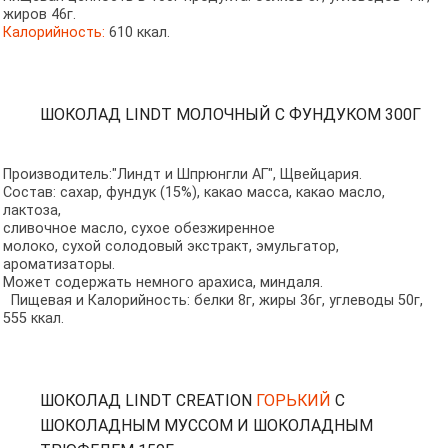
жиров 46г.
Калорийность:
610 ккал.
ШОКОЛАД LINDT МОЛОЧНЫЙ С ФУНДУКОМ 300Г
Производитель:"Линдт и Шпрюнгли АГ", Щвейцария.
Состав: сахар, фундук (15%), какао масса, какао масло,
лактоза,
сливочное масло, сухое обезжиренное
молоко, сухой солодовый экстракт, эмульгатор,
ароматизаторы.
Может содержать немного арахиса, миндаля.
Пищевая и Калорийность: белки 8г, жиры 36г, углеводы 50г,
555 ккал.
ШОКОЛАД LINDT CREATION
ГОРЬКИЙ
С
ШОКОЛАДНЫМ МУССОМ И ШОКОЛАДНЫМ