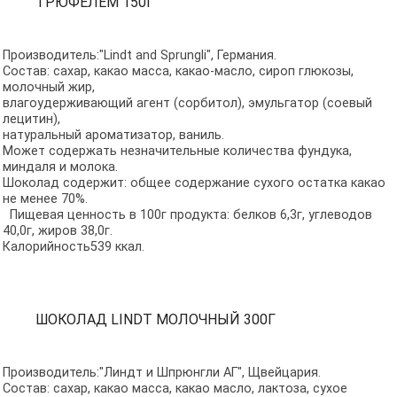
ТРЮФЕЛЕМ 150Г
Производитель:"Lindt and Sprungli", Германия.
Состав: сахар, какао масса, какао-масло, сироп глюкозы,
молочный жир,
влагоудерживающий агент (сорбитол), эмульгатор (соевый
лецитин),
натуральный ароматизатор, ваниль.
Может содержать незначительные количества фундука,
миндаля и молока.
Шоколад содержит: общее содержание сухого остатка какао
не менее 70%.
Пищевая ценность в 100г продукта: белков 6,3г, углеводов
40,0г, жиров 38,0г.
Калорийность539 ккал.
ШОКОЛАД LINDT МОЛОЧНЫЙ 300Г
Производитель:"Линдт и Шпрюнгли АГ", Щвейцария.
Состав: сахар, какао масса, какао масло, лактоза, сухое