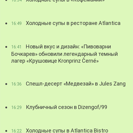
Холодные супы в ресторане Atlantica
16:49
Новый вкус и дизайн: «Пивоварни
16:41
Бочкарев» обновили легендарный темный
лагер «Крушовице Kronprinz Černé»
Спешл-десерт «Медвезай» в Jules Zang
16:36
Клубничный сезон в Dizengof/99
16:29
Холодные супы в Atlantica Bistro
16:22