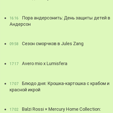
Пора андерсонить: День защиты детей в
16:16
Андерсон
Сезон сморчков в Jules Zang
09:58
Avero mio x Lumisfera
17:17
Блюдо дня: Крошка-картошка с крабом и
17:07
красной икрой
Balzi Rossi × Mercury Home Collection:
17:02