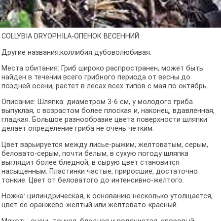
COLLYBIA DRYOPHILA-ОПЕНОК ВЕСЕННИЙ
Другие названия:коллибия дубоволюбивая.
Места обитания: Гриб широко распространен, может быть
найден в течении всего грибного периода от весны до
поздней осени, растет в лесах всех типов с мая по октябрь.
Описание: Шляпка: диаметром 3-6 см, у молодого гриба
выпуклая, с возрастом более плоская и, наконец, вдавленная,
гладкая. Большое разнообразие цвета поверхности шляпки
делает определение гриба не очень четким.
Цвет варьируется между лисье-рыжим, желтоватым, серым,
беловато-серым, почти белым, в сухую погоду шляпка
выглядит более бледной, в сырую цвет становится
насыщенным. Пластинки частые, приросшие, достаточно
тонкие. Цвет от беловатого до интенсивно-желтого.
Ножка: цилиндрическая, к основанию несколько утолщается,
цвет ее оранжево-желтый или желтовато-красный.