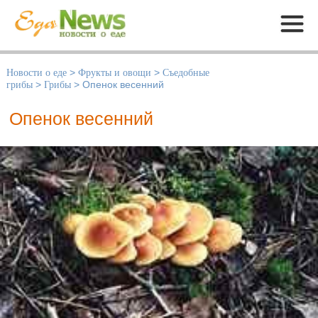
Меню
Новости о еде
>
Фрукты и овощи
>
Съедобные
грибы
>
Грибы
>
Опенок весенний
Опенок весенний