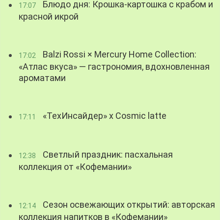
Блюдо дня: Крошка-картошка с крабом и
17:07
красной икрой
Balzi Rossi × Mercury Home Collection:
17:02
«Атлас вкуса» — гастрономия, вдохновленная
ароматами
«ТехИнсайдер» х Cosmic latte
17:11
Светлый праздник: пасхальная
12:38
коллекция от «Кофемании»
Сезон освежающих открытий: авторская
12:14
коллекция напитков в «Кофемании»