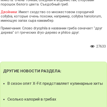
Мякоть: очень тонкая, бледная и водянистая, споровый
порошок белого цвета. Съедобный гриб.
Двойники
: Имеет сходство со множестовом сородичей
collybia, которые очень похожи, например, collybia hariolorum,
имеющую запах сыра камамбер.
Примечания: Слово dryophila в названии гриба означает "друг
дерева" от греческих dryo-дерево и philos-друг.
27633
ДРУГИЕ НОВОСТИ РАЗДЕЛА:
В сезон опят X-Fit представляет кулинарные хиты
Сколько калорий в грибах