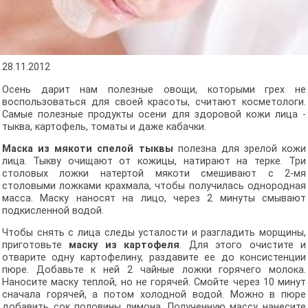
28.11.2012
Осень дарит нам полезные овощи, которыми грех не
воспользоваться для своей красоты, считают косметологи.
Самые полезные продукты осени для здоровой кожи лица -
тыква, картофель, томаты и даже кабачки.
Маска из мякоти спелой тыквы
полезна для зрелой кожи
лица. Тыкву очищают от кожицы, натирают на терке. Три
столовых ложки натертой мякоти смешивают с 2-мя
столовыми ложками крахмала, чтобы получилась однородная
масса. Маску наносят на лицо, через 2 минуты смывают
подкисленной водой.
Чтобы снять с лица следы усталости и разгладить морщины,
приготовьте
маску из картофеля
. Для этого очистите и
отварите одну картофелину, раздавите ее до консистенции
пюре. Добавьте к ней 2 чайные ложки горячего молока.
Наносите маску теплой, но не горячей. Смойте через 10 минут
сначала горячей, а потом холодной водой. Можно в пюре
добавить сок половины лимона. Полученную массу нанесите