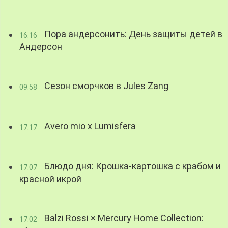
Пора андерсонить: День защиты детей в
16:16
Андерсон
Сезон сморчков в Jules Zang
09:58
Avero mio x Lumisfera
17:17
Блюдо дня: Крошка-картошка с крабом и
17:07
красной икрой
Balzi Rossi × Mercury Home Collection:
17:02