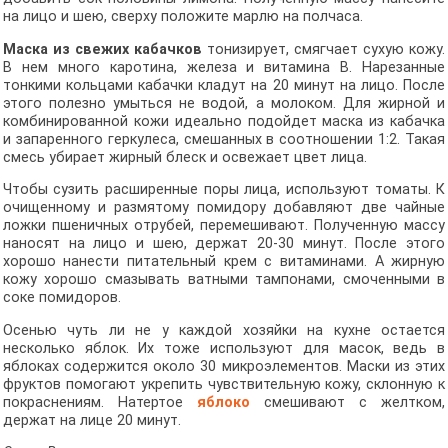
на лицо и шею, сверху положите марлю на полчаса.
Маска из свежих кабачков
тонизирует, смягчает сухую кожу.
В нем много каротина, железа и витамина В. Нарезанные
тонкими кольцами кабачки кладут на 20 минут на лицо. После
этого полезно умыться не водой, а молоком. Для жирной и
комбинированной кожи идеально подойдет маска из кабачка
и запаренного геркулеса, смешанных в соотношении 1:2. Такая
смесь убирает жирный блеск и освежает цвет лица.
Чтобы сузить расширенные поры лица, используют томаты. К
очищенному и размятому помидору добавляют две чайные
ложки пшеничных отрубей, перемешивают. Полученную массу
наносят на лицо и шею, держат 20-30 минут. После этого
хорошо нанести питательный крем с витаминами. А жирную
кожу хорошо смазывать ватными тампонами, смоченными в
соке помидоров.
Осенью чуть ли не у каждой хозяйки на кухне остается
несколько яблок. Их тоже используют для масок, ведь в
яблоках содержится около 30 микроэлементов. Маски из этих
фруктов помогают укрепить чувствительную кожу, склонную к
покраснениям. Натертое
яблоко
смешивают с желтком,
держат на лице 20 минут.