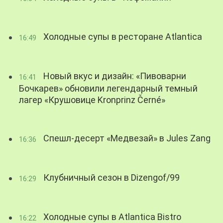
Холодные супы в ресторане Atlantica
16:49
Новый вкус и дизайн: «Пивоварни
16:41
Бочкарев» обновили легендарный темный
лагер «Крушовице Kronprinz Černé»
Спешл-десерт «Медвезай» в Jules Zang
16:36
Клубничный сезон в Dizengof/99
16:29
Холодные супы в Atlantica Bistro
16:22