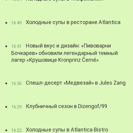
Холодные супы в ресторане Atlantica
16:49
Новый вкус и дизайн: «Пивоварни
16:41
Бочкарев» обновили легендарный темный
лагер «Крушовице Kronprinz Černé»
Спешл-десерт «Медвезай» в Jules Zang
16:36
Клубничный сезон в Dizengof/99
16:29
Холодные супы в Atlantica Bistro
16:22