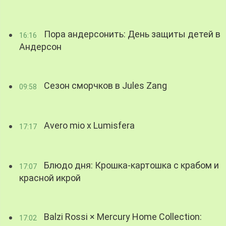
Пора андерсонить: День защиты детей в
16:16
Андерсон
Сезон сморчков в Jules Zang
09:58
Avero mio x Lumisfera
17:17
Блюдо дня: Крошка-картошка с крабом и
17:07
красной икрой
Balzi Rossi × Mercury Home Collection:
17:02