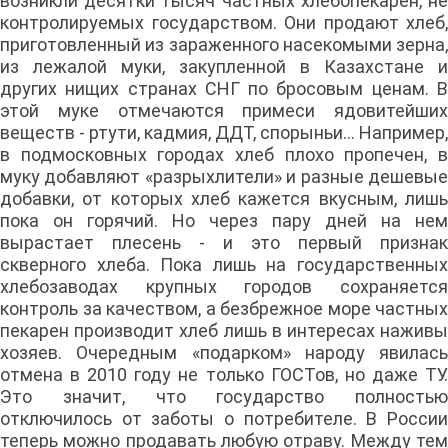
возникли десятки тысяч частных хлебопекарен, не
контролируемых государством. Они продают хлеб,
приготовленный из зараженного насекомыми зерна,
из лежалой муки, закупленной в Казахстане и
других нищих странах СНГ по бросовым ценам. В
этой муке отмечаются примеси ядовитейших
веществ - ртути, кадмия, ДДТ, спорыньи... Например,
в подмосковных городах хлеб плохо пропечен, в
муку добавляют «разрыхлители» и разные дешевые
добавки, от которых хлеб кажется вкусным, лишь
пока он горячий. Но через пару дней на нем
вырастает плесень - и это первый признак
скверного хлеба. Пока лишь на государственных
хлебозаводах крупных городов сохраняется
контроль за качеством, а безбрежное море частных
пекарен производит хлеб лишь в интересах наживы
хозяев. Очередным «подарком» народу явилась
отмена в 2010 году не только ГОСТов, но даже ТУ.
Это значит, что государство полностью
отключилось от заботы о потребителе. В России
теперь можно продавать любую отраву. Между тем