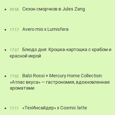
Сезон сморчков в Jules Zang
09:58
Avero mio x Lumisfera
17:17
Блюдо дня: Крошка-картошка с крабом и
17:07
красной икрой
Balzi Rossi × Mercury Home Collection:
17:02
«Атлас вкуса» — гастрономия, вдохновленная
ароматами
«ТехИнсайдер» х Cosmic latte
17:11