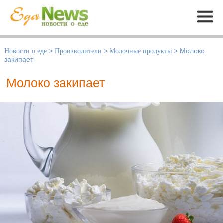
Меню
Новости о еде
>
Производители
>
Молочные продукты
>
Молоко
закипает
Молоко закипает