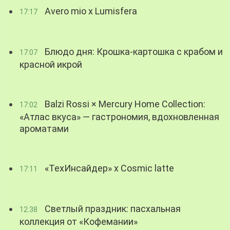
Avero mio x Lumisfera
17:17
Блюдо дня: Крошка-картошка с крабом и
17:07
красной икрой
Balzi Rossi × Mercury Home Collection:
17:02
«Атлас вкуса» — гастрономия, вдохновленная
ароматами
«ТехИнсайдер» х Cosmic latte
17:11
Светлый праздник: пасхальная
12:38
коллекция от «Кофемании»