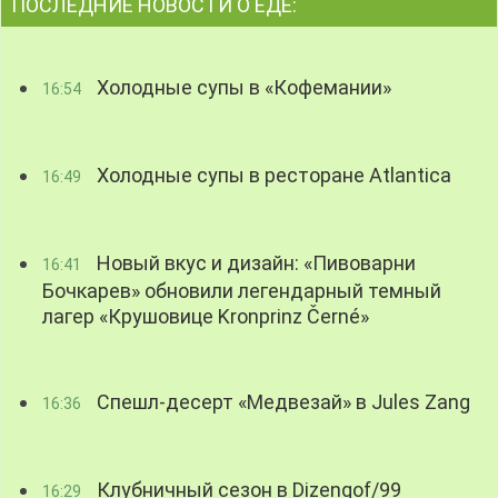
ПОСЛЕДНИЕ НОВОСТИ О ЕДЕ:
Холодные супы в «Кофемании»
16:54
Холодные супы в ресторане Atlantica
16:49
Новый вкус и дизайн: «Пивоварни
16:41
Бочкарев» обновили легендарный темный
лагер «Крушовице Kronprinz Černé»
Спешл-десерт «Медвезай» в Jules Zang
16:36
Клубничный сезон в Dizengof/99
16:29