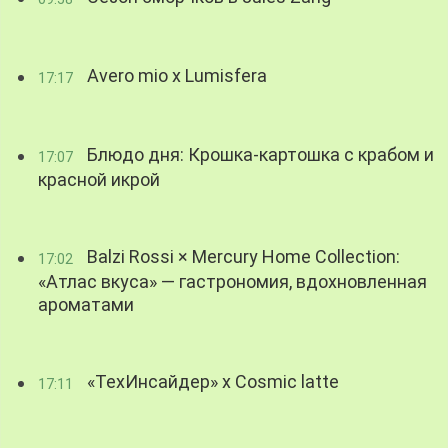
Avero mio x Lumisfera
17:17
Блюдо дня: Крошка-картошка с крабом и
17:07
красной икрой
Balzi Rossi × Mercury Home Collection:
17:02
«Атлас вкуса» — гастрономия, вдохновленная
ароматами
«ТехИнсайдер» х Cosmic latte
17:11