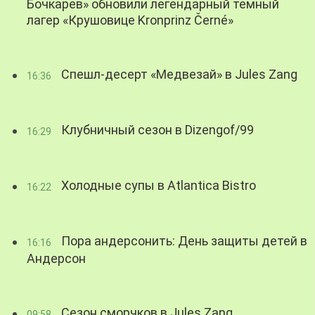
Бочкарев» обновили легендарный темный
лагер «Крушовице Kronprinz Černé»
Спешл-десерт «Медвезай» в Jules Zang
16:36
Клубничный сезон в Dizengof/99
16:29
Холодные супы в Atlantica Bistro
16:22
Пора андерсонить: День защиты детей в
16:16
Андерсон
Сезон сморчков в Jules Zang
09:58