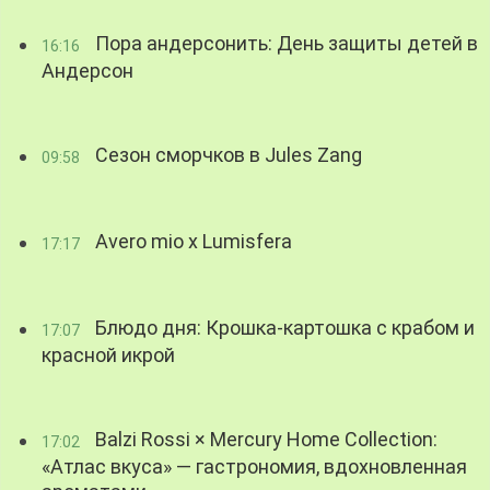
Пора андерсонить: День защиты детей в
16:16
Андерсон
Сезон сморчков в Jules Zang
09:58
Avero mio x Lumisfera
17:17
Блюдо дня: Крошка-картошка с крабом и
17:07
красной икрой
Balzi Rossi × Mercury Home Collection:
17:02
«Атлас вкуса» — гастрономия, вдохновленная