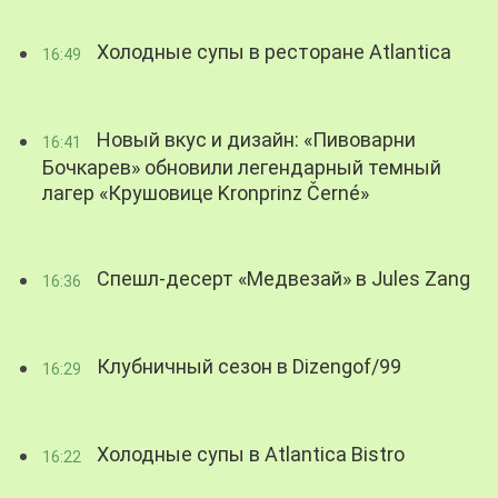
Холодные супы в ресторане Atlantica
16:49
Новый вкус и дизайн: «Пивоварни
16:41
Бочкарев» обновили легендарный темный
лагер «Крушовице Kronprinz Černé»
Спешл-десерт «Медвезай» в Jules Zang
16:36
Клубничный сезон в Dizengof/99
16:29
Холодные супы в Atlantica Bistro
16:22