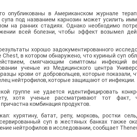
ого опубликованы в Американском журнале терап
о супа под названием карнозин может усилить им
пом на ранних стадиях. Однако необходимо потр
жении всей болезни, чтобы эффект возымел дей
результаты хорошо задокументированного исслед
е Chest, в котором обнаружено, что куриный суп об
ействием, смягчающим симптомы инфекций ве
овании ученые из Медицинского центра Универс
разцы крови от добровольцев, которые показали, ч
елец нейтрофилов, которые защищают от инфекции.
ской группе не удается идентифицировать конк
ету, хотя ученые рассматривают тот факт, 
причастна комбинация продуктов.
ал: курятину, батат, репу, морковь, ростки сель
сервированный суп в жестяных банках также ок
ение нейтрофилов в исследовании, сообщает Thene