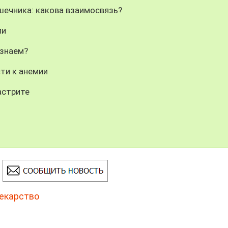
шечника: какова взаимосвязь?
ли
 знаем?
ти к анемии
астрите
екарство