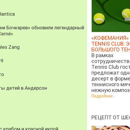
antica
рни Бочкарев» обновили легендарный
Černé»
«КОФЕМАНИЯ» 
TENNIS CLUB: 
les Zang
БОЛЬШОГО ТЕ
В рамках
99
сотрудничеств
Tennis Club гос
предложат од
ro
десерт в форм
теннисного мяч
ты детей в Андерсон
нежную компози
Подробнее...
РЕЦЕПТ ОТ ШЕ
 крабом и красной икрой