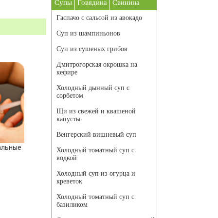
Супы
Говядина
Свинина
Гаспачо с сальсой из авокадо
Суп из шампиньонов
Суп из сушеных грибов
Дмитрогорская окрошка на
кефире
Холодный дынный суп с
сорбетом
Щи из свежей и квашеной
капусты
Венгерский вишневый суп
альные
Холодный томатный суп с
водкой
Холодный суп из огурца и
креветок
Холодный томатный суп с
базиликом