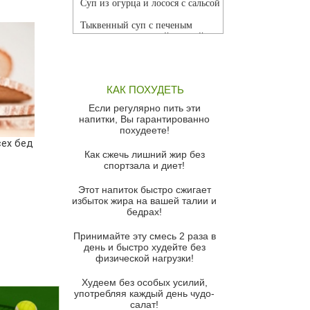
Суп из огурца и лосося с сальсой
Тыквенный суп с печеным
чесноком и томатной сальсой
Грибной суп
Томатный суп с кремом из
КАК ПОХУДЕТЬ
красного перца
Если регулярно пить эти
Парижский луковый суп
напитки, Вы гарантированно
похудеете!
Суп из спаржи и горошка с
сех бед
сыром пармезан
Как сжечь лишний жир без
спортзала и диет!
Суп-крем из цветной капусты
Этот напиток быстро сжигает
Французский луковый суп
избыток жира на вашей талии и
бедрах!
Суп из баклажанов с моцареллой
и гремолатой
Принимайте эту смесь 2 раза в
Грибной крем-суп с кростини с
день и быстро худейте без
козьим сыром
физической нагрузки!
Суп мисо с зеленым луком и
Худеем без особых усилий,
тофу
употребляя каждый день чудо-
салат!