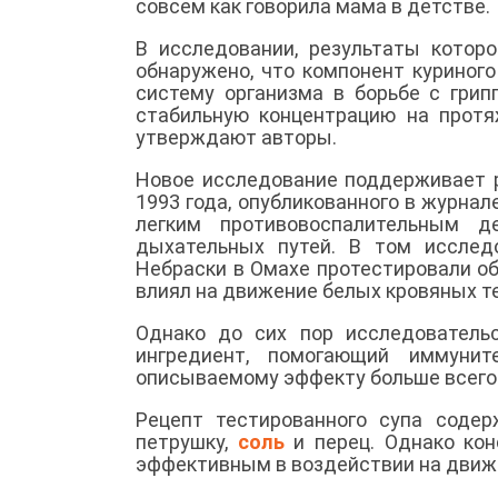
совсем как говорила мама в детстве.
В исследовании, результаты котор
обнаружено, что компонент куриног
систему организма в борьбе с грип
стабильную концентрацию на протя
утверждают авторы.
Новое исследование поддерживает 
1993 года, опубликованного в журнал
легким противовоспалительным д
дыхательных путей. В том исслед
Небраски в Омахе протестировали об
влиял на движение белых кровяных т
Однако до сих пор исследователь
ингредиент, помогающий иммунит
описываемому эффекту больше всего 
Рецепт тестированного супа содерж
петрушку,
соль
и перец. Однако кон
эффективным в воздействии на движ