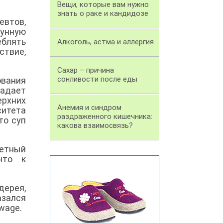
Вещи, которые вам нужно
знать о раке и кандидозе
евтов,
мунную
еблять
Алкоголь, астма и аллергия
ствие,
Сахар – причина
сонливости после еды
ования
ладает
рхних
Анемия и синдром
итета
раздраженного кишечника:
то суп
какова взаимосвязь?
ретный
что к
дерея,
азался
wage.