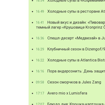
Холодные супы в «Кофемании»
16:54
Холодные супы в ресторане Atl
16:49
Новый вкус и дизайн: «Пивова
16:41
темный лагер «Крушовице Kronprinz 
Спешл-десерт «Медвезай» в Ju
16:36
Клубничный сезон в Dizengof/
16:29
Холодные супы в Atlantica Bist
16:22
Пора андерсонить: День защи
16:16
Сезон сморчков в Jules Zang
09:58
Avero mio x Lumisfera
17:17
Блюдо дня: Крошка-картошка с
17:07