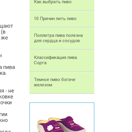
Как выбрать пиво
10 Причин пить пиво
ущают
 (в
Поллитра пива полезна
 же
для сердца и сосудов
н
Классификация пива.
Сорта
а пива
ка.
Темное пиво богаче
железом
я - не
ковке
ночки
гии
жно
сегда