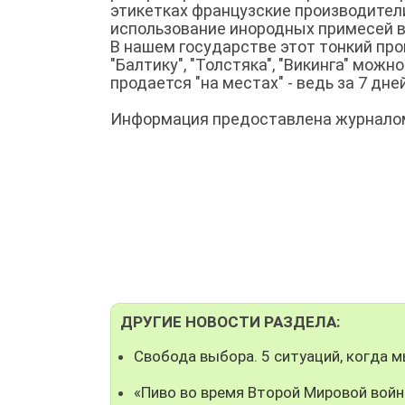
этикетках французские производители.
использование инородных примесей в
В нашем государстве этот тонкий про
"Балтику", "Толстяка", "Викинга" можн
продается "на местах" - ведь за 7 дне
Информация предоставлена журналом
ДРУГИЕ НОВОСТИ РАЗДЕЛА:
Свобода выбора. 5 ситуаций, когда 
«Пиво во время Второй Мировой войн