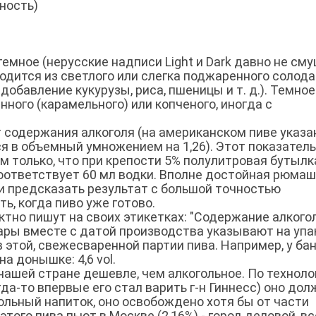
ность)
темное (нерусские надписи Light и Dark давно не см
одится из светлого или слегка поджаренного солода
обавление кукурузы, риса, пшеницы и т. д.). Темное
ного (карамельного) или копченого, иногда с
 содержания алкоголя (на американском пиве указа
я в объемный умножением на 1,26). Этот показатель
м только, что при крепости 5% полулитровая бутылк
соответствует 60 мл водки. Вполне достойная рюмаш
 и предсказать результат с большой точностью
ь, когда пиво уже готово.
тно пишут на своих этикетках: "Содержание алкогол
вары вместе с датой производства указывают на упа
 этой, свежесваренной партии пива. Например, у ба
на донышке: 4,6 vol.
 нашей стране дешевле, чем алкогольное. По техноло
гда-то впервые его стал варить г-н Гиннесс) оно дол
ольный напиток, оно освобождено хотя бы от части
 этого пива пьют в Москве (2,16%) - город деловой, в