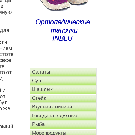
ег.
омную
 для
сти
анием
стоте.
вовсе
те
то от
Салаты
и,
Суп
Шашлык
 и
ают
Стейк
бут
Вкусная свинина
о же
Говядина в духовке
Рыба
Самый
Морепродукты