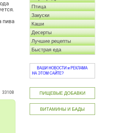
года
Птица
уется.
Закуски
а пива
Каши
Десерты
Лучшие рецепты
Быстрая еда
33108
ПИЩЕВЫЕ ДОБАВКИ
ВИТАМИНЫ И БАДЫ