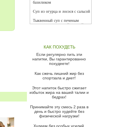
базиликом
Суп из огурца и лосося с сальсой
Тыквенный суп с печеным
чесноком и томатной сальсой
Грибной суп
Томатный суп с кремом из
КАК ПОХУДЕТЬ
красного перца
Если регулярно пить эти
Парижский луковый суп
напитки, Вы гарантированно
похудеете!
Суп из спаржи и горошка с
сыром пармезан
Как сжечь лишний жир без
спортзала и диет!
Суп-крем из цветной капусты
Этот напиток быстро сжигает
Французский луковый суп
избыток жира на вашей талии и
бедрах!
Суп из баклажанов с моцареллой
и гремолатой
Принимайте эту смесь 2 раза в
Грибной крем-суп с кростини с
день и быстро худейте без
козьим сыром
физической нагрузки!
Суп мисо с зеленым луком и
Худеем без особых усилий,