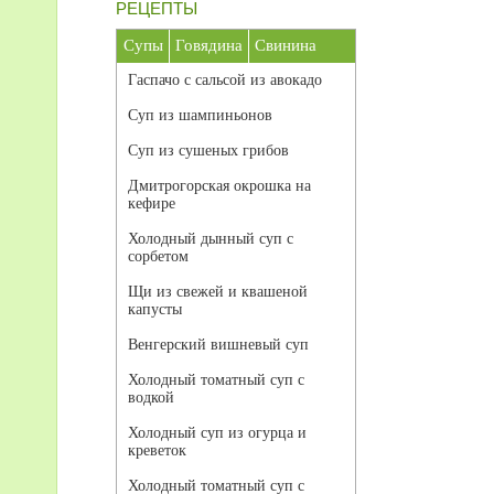
РЕЦЕПТЫ
Супы
Говядина
Свинина
Гаспачо с сальсой из авокадо
Суп из шампиньонов
Суп из сушеных грибов
Дмитрогорская окрошка на
кефире
Холодный дынный суп с
сорбетом
Щи из свежей и квашеной
капусты
Венгерский вишневый суп
Холодный томатный суп с
водкой
Холодный суп из огурца и
креветок
Холодный томатный суп с