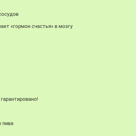
 сосудов
ает «гормон счастья» в мозгу
 гарантировано!
у пива