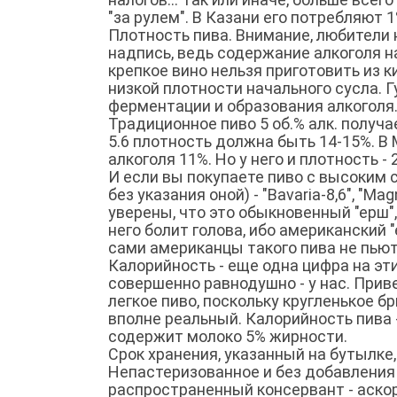
"за рулем". В Казани его потребляют 1
Плотность пива. Внимание, любители 
надпись, ведь содержание алкоголя н
крепкое вино нельзя приготовить из к
низкой плотности начального сусла. 
ферментации и образования алкоголя
Традиционное пиво 5 об.% алк. получ
5.6 плотность должна быть 14-15%. В
алкоголя 11%. Но у него и плотность -
И если вы покупаете пиво с высоким 
без указания оной) - "Bavaria-8,6", "Mag
уверены, что это обыкновенный "ерш",
него болит голова, ибо американский 
сами американцы такого пива не пьют,
Калорийность - еще одна цифра на эти
совершенно равнодушно - у нас. При
легкое пиво, поскольку кругленькое 
вполне реальный. Калорийность пива 
содержит молоко 5% жирности.
Срок хранения, указанный на бутылке,
Непастеризованное и без добавления 
распространенный консервант - аскор