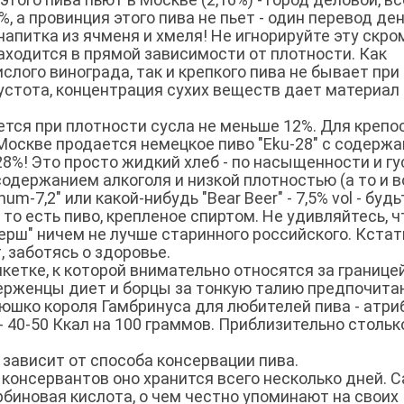
%, а провинция этого пива не пьет - один перевод ден
напитка из ячменя и хмеля! Не игнорируйте эту скр
аходится в прямой зависимости от плотности. Как
ислого винограда, так и крепкого пива не бывает при
Густота, концентрация сухих веществ дает материал
.
ается при плотности сусла не меньше 12%. Для крепо
 Москве продается немецкое пиво "Eku-28" с содерж
 28%! Это просто жидкий хлеб - по насыщенности и гу
содержанием алкоголя и низкой плотностью (а то и 
num-7,2" или какой-нибудь "Bear Beer" - 7,5% vol - будь
 то есть пиво, крепленое спиртом. Не удивляйтесь, ч
"ерш" ничем не лучше старинного российского. Кстат
 заботясь о здоровье.
кетке, к которой внимательно относятся за границей
верженцы диет и борцы за тонкую талию предпочит
брюшко короля Гамбринуса для любителей пива - атри
- 40-50 Ккал на 100 граммов. Приблизительно стольк
 зависит от способа консервации пива.
консервантов оно хранится всего несколько дней. 
биновая кислота, о чем честно упоминают на своих