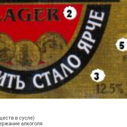
ществ в сусле)
держание алкоголя