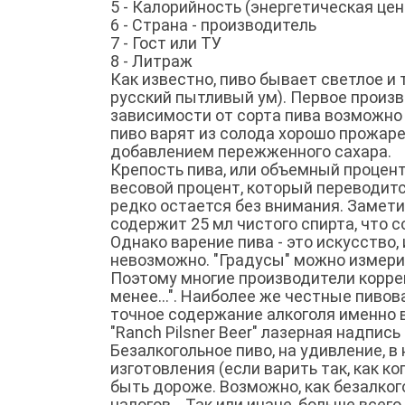
5 - Калорийность (энергетическая цен
6 - Страна - производитель
7 - Гост или ТУ
8 - Литраж
Как известно, пиво бывает светлое и 
русский пытливый ум). Первое произв
зависимости от сорта пива возможно д
пиво варят из солода хорошо прожарен
добавлением пережженного сахара.
Крепость пива, или объемный процент
весовой процент, который переводитс
редко остается без внимания. Замети
содержит 25 мл чистого спирта, что 
Однако варение пива - это искусство,
невозможно. "Градусы" можно измерит
Поэтому многие производители коррек
менее...". Наиболее же честные пиво
точное содержание алкоголя именно в
"Ranch Pilsner Beer" лазерная надпись 
Безалкогольное пиво, на удивление, в
изготовления (если варить так, как ко
быть дороже. Возможно, как безалког
налогов... Так или иначе, больше всего