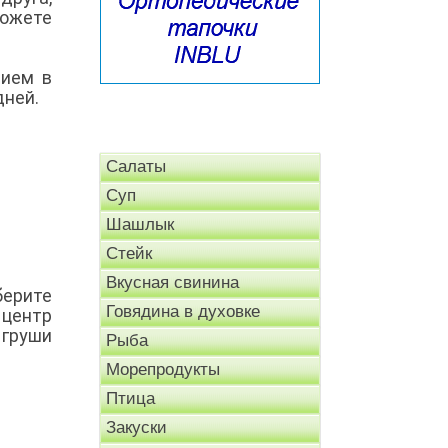
можете
нием в
дней.
Салаты
Суп
Шашлык
Стейк
Вкусная свинина
ерите
Говядина в духовке
 центр
 груши
Рыба
Морепродукты
Птица
Закуски