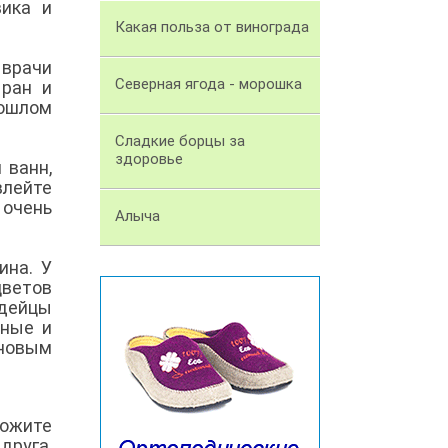
вика и
Какая польза от винограда
 врачи
Северная ягода - морошка
 ран и
ошлом
Сладкие борцы за
здоровье
 ванн,
влейте
 очень
Алыча
ина. У
цветов
дейцы
нные и
еновым
ложите
друга,