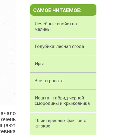
САМОЕ ЧИТАЕМОЕ:
Лечебные свойства
малины
Голубика: лесная ягода
Ирга
Все о гранате
Йошта - гибрид черной
смородины и крыжовника
начало
 очень
10 интересных фактов о
щищают
клюкве
жевика