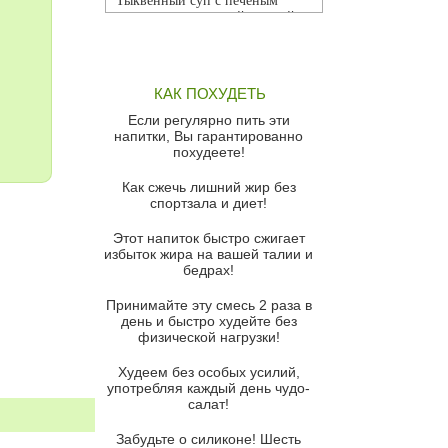
Тыквенный суп с печеным
чесноком и томатной сальсой
Грибной суп
Томатный суп с кремом из
КАК ПОХУДЕТЬ
красного перца
Если регулярно пить эти
Парижский луковый суп
напитки, Вы гарантированно
похудеете!
Суп из спаржи и горошка с
сыром пармезан
Как сжечь лишний жир без
спортзала и диет!
Суп-крем из цветной капусты
Этот напиток быстро сжигает
Французский луковый суп
избыток жира на вашей талии и
бедрах!
Суп из баклажанов с моцареллой
и гремолатой
Принимайте эту смесь 2 раза в
Грибной крем-суп с кростини с
день и быстро худейте без
козьим сыром
физической нагрузки!
Суп мисо с зеленым луком и
Худеем без особых усилий,
тофу
употребляя каждый день чудо-
салат!
Суп из помидоров черри с песто
из рукколы
Забудьте о силиконе! Шесть