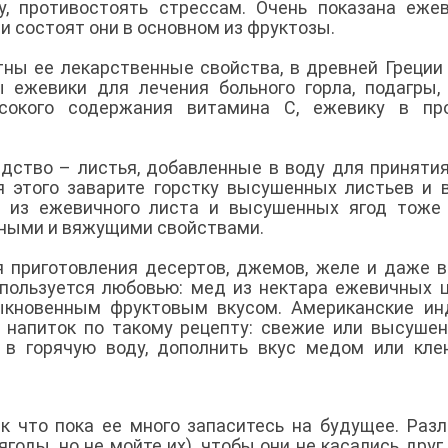
у, противостоять стрессам. Очень показана еже
 и состоят они в основном из фруктозы.
ны ее лекарственные свойства, в древней Греции
ы ежевики для лечения больного горла, подагры,
ысокого содержания витамина С, ежевику в пр
дство – листья, добавленные в воду для принятия
 этого заварите горстку высушенных листьев и 
ай из ежевичного листа и высушенных ягод тоже
ьными и вяжущими свойствами.
я приготовления десертов, джемов, желе и даже в
е пользуется любовью: мед из нектара ежевичных 
ыкновенным фруктовым вкусом. Американские ин
 напиток по такому рецепту: свежие или высуше
 в горячую воду, дополнить вкус медом или кл
к что пока ее много запаситесь на будущее. Раз
годы, но не мойте их), чтобы они не касались друг 