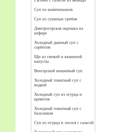
Гаспачо с сальсой из авокадо
Суп из шампиньонов
Суп из сушеных грибов
Дмитрогорская окрошка на
кефире
Холодный дынный суп с
сорбетом
Щи из свежей и квашеной
капусты
Венгерский вишневый суп
Холодный томатный суп с
водкой
Холодный суп из огурца и
креветок
Холодный томатный суп с
базиликом
Суп из огурца и лосося с сальсой