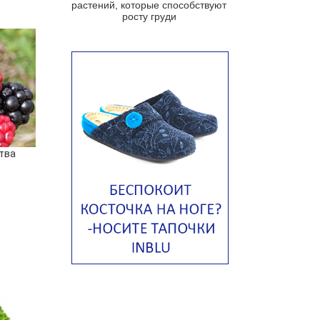
растений, которые способствуют
Португальский чесночный суп с
росту груди
яйцом
Авголемоно
Том ям с тофу
Ирландский картофельный суп
Суп из пастернака
Пряный морковный суп во время
зимних холодов
тва
Тосканский фасолевый суп
Американский суп из красной
фасоли с сальсой гуакамоле
Острый чечевичный суп с
кремом из петрушки
Суп с лапшой рамен в
Токийском стиле
Малайзийская лакса с
креветками