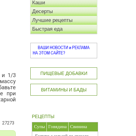
Каши
Десерты
Лучшие рецепты
Быстрая еда
ПИЩЕВЫЕ ДОБАВКИ
 и 1/3
 массу
бавьте
ВИТАМИНЫ И БАДЫ
е при
харной
РЕЦЕПТЫ
27273
Супы
Говядина
Свинина