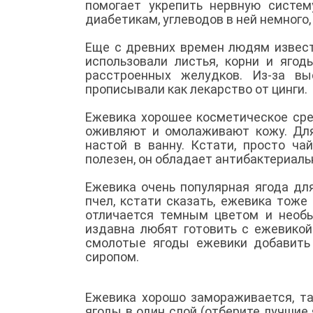
помогает укрепить нервную систем
диабетикам, углеводов в ней немного,
Еще с древних времен людям извест
использовали листья, корни и ягод
расстроенных желудков. Из-за в
прописывали как лекарство от цинги.
Ежевика хорошее косметическое сре
оживляют и омолаживают кожу. Для
настой в ванну. Кстати, просто ч
полезен, он обладает антибактериал
Ежевика очень популярная ягода дл
пчел, кстати сказать, ежевика тож
отличается темным цветом и необ
издавна любят готовить с ежевикой
смолотые ягоды ежевики добавить
сиропом.
Ежевика хорошо замораживается, та
ягоды в один слой (отберите лучшие я