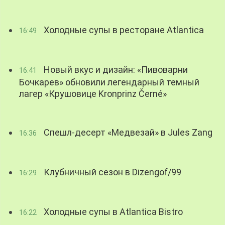
Холодные супы в ресторане Atlantica
16:49
Новый вкус и дизайн: «Пивоварни
16:41
Бочкарев» обновили легендарный темный
лагер «Крушовице Kronprinz Černé»
Спешл-десерт «Медвезай» в Jules Zang
16:36
Клубничный сезон в Dizengof/99
16:29
Холодные супы в Atlantica Bistro
16:22