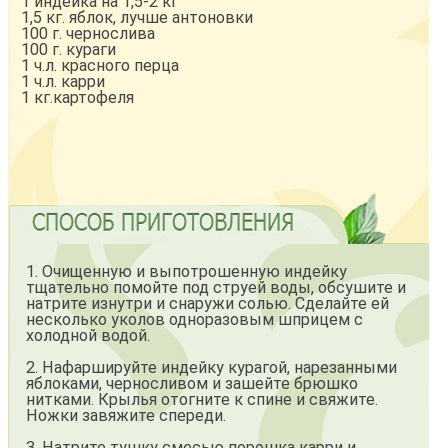
1 индейка на 1,5-2 кг
1,5 кг. яблок, лучше антоновки
100 г. чернослива
100 г. кураги
1 ч.л. красного перца
1 ч.л. карри
1 кг.картофеля
1. Очищенную и выпотрошенную индейку
тщательно помойте под струей воды, обсушите и
натрите изнутри и снаружи солью. Сделайте ей
несколько уколов одноразовым шприцем с
холодной водой.
2. Нафаршируйте индейку курагой, нарезанными
яблоками, черносливом и зашейте брюшко
нитками. Крылья отогните к спине и свяжите.
Ножки завяжите спереди.
3. Натрите тушку смесью порошка карри и