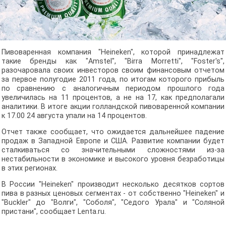
Пивоваренная компания "Heineken", которой принадлежат
такие бренды как "Amstel", "Birra Morretti", "Foster's",
разочаровала своих инвесторов своим финансовым отчетом
за первое полугодие 2011 года, по итогам которого прибыль
по сравнению с аналогичным периодом прошлого года
увеличилась на 11 процентов, а не на 17, как предполагали
аналитики. В итоге акции голландской пивоваренной компании
к 17.00 24 августа упали на 14 процентов.
Отчет также сообщает, что ожидается дальнейшее падение
продаж в Западной Европе и США. Развитие компании будет
сталкиваться со значительными сложностями из-за
нестабильности в экономике и высокого уровня безработицы
в этих регионах.
В России "Heineken" производит несколько десятков сортов
пива в разных ценовых сегментах - от собственно "Heineken" и
"Buckler" до "Волги", "Соболя", "Седого Урала" и "Соляной
пристани", сообщает Lenta.ru.