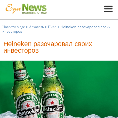
Меню
Новости о еде
>
Алкоголь
>
Пиво
>
Heineken разочаровал своих
инвесторов
Heineken разочаровал своих
инвесторов