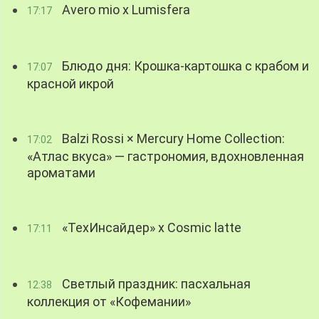
Avero mio x Lumisfera
17:17
Блюдо дня: Крошка-картошка с крабом и
17:07
красной икрой
Balzi Rossi × Mercury Home Collection:
17:02
«Атлас вкуса» — гастрономия, вдохновленная
ароматами
«ТехИнсайдер» х Cosmic latte
17:11
Светлый праздник: пасхальная
12:38
коллекция от «Кофемании»