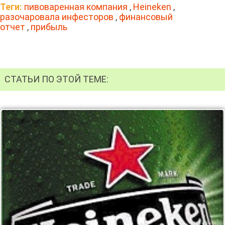
Теги:
пивоваренная компания
,
Heineken
,
разочаровала инфесторов
,
финансовый
отчет
,
прибыль
СТАТЬИ ПО ЭТОЙ ТЕМЕ: