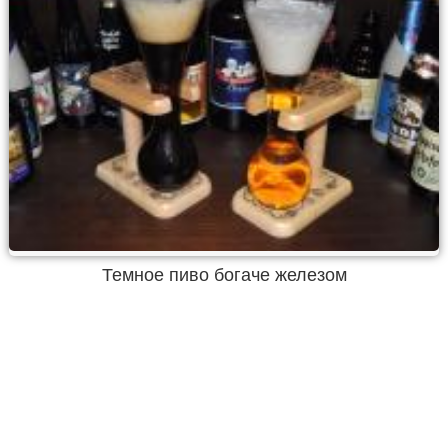
Темное пиво богаче железом