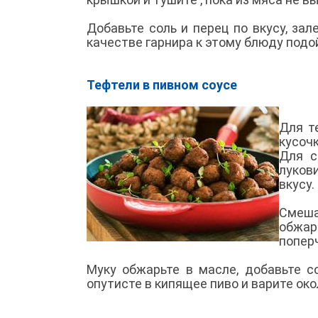
Добавьте соль и перец по вкусу, зал
качестве гарнира к этому блюду подо
Тефтели в пивном соусе
Для т
кусочк
Для с
луков
вкусу.
Смеша
обжар
попер
Муку обжарьте в масле, добавьте с
опутисте в кипящее пиво и варите ок