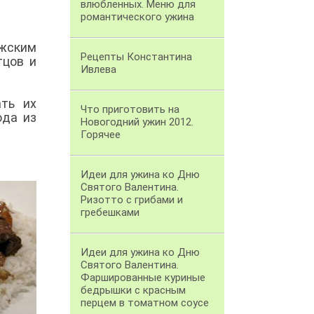
влюбленных. Меню для
романтического ужина
ужским
Рецепты Константина
тцов и
Ивлева
ть их
Что приготовить на
юда из
Новогодний ужин 2012.
Горячее
Идеи для ужина ко Дню
Святого Валентина.
Ризотто с грибами и
гребешками
Идеи для ужина ко Дню
Святого Валентина.
Фаршированные куриные
бедрышки с красным
перцем в томатном соусе