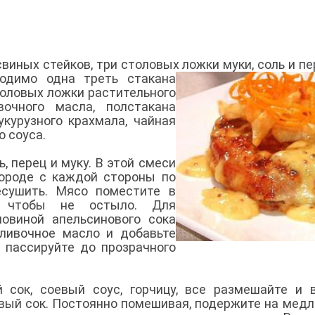
виных стейков, три столовых ложки муки, соль и пе
ходимо одна треть стакана
толовых ложки растительного
очного масла, полстакана
укурузного крахмала, чайная
о соуса.
, перец и муку. В этой смеси
вороде с каждой стороны по
есушить. Мясо поместите в
, чтобы не остыло. Для
ловиной апельсинового сока
сливочное масло и добавьте
и пассируйте до прозрачного
 сок, соевый соус, горчицу, все размешайте и 
вый сок. Постоянно помешивая, подержите на мед