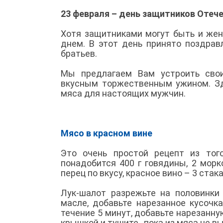
23 февраля – день защитников Отеч
Хотя защитниками могут быть и жен
днем. В этот день принято поздрав
братьев.
Мы предлагаем Вам устроить сво
вкусным торжественным ужином. Зд
мяса для настоящих мужчин.
Мясо в красном вине
Это очень простой рецепт из того
понадобится 400 г говядины, 2 морко
перец по вкусу, красное вино – 3 стак
Лук-шалот разрежьте на половинки
масле, добавьте нарезанное кусочк
течение 5 минут, добавьте нарезанну
крышкой и тушите , пока из мяса не в