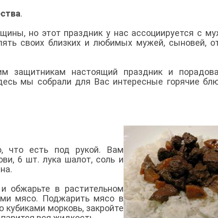
ества
.
щины, но этот праздник у нас ассоциируется с м
лять своих близких и любимых мужей, сыновей, о
им защитникам настоящий праздник и порадова
есь мы собрали для Вас интересные горячие бл
, что есть под рукой. Вам
ви, 6 шт. лука шалот, соль и
ана.
 и обжарьте в растительном
ами мясо. Поджарить мясо в
ю кубиками морковь, закройте
ыпарится вся жидкость.