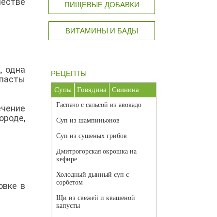
честве
ПИЩЕВЫЕ ДОБАВКИ
ВИТАМИНЫ И БАДЫ
, одна
РЕЦЕПТЫ
 пасты
Супы
Говядина
Свинина
Гаспачо с сальсой из авокадо
ечение
ороде,
Суп из шампиньонов
Суп из сушеных грибов
Дмитрогорская окрошка на
кефире
Холодный дынный суп с
сорбетом
овке в
Щи из свежей и квашеной
капусты