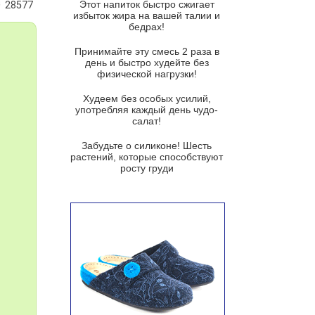
Этот напиток быстро сжигает
28577
Французский луковый суп
избыток жира на вашей талии и
бедрах!
Суп из баклажанов с моцареллой
и гремолатой
Принимайте эту смесь 2 раза в
Грибной крем-суп с кростини с
день и быстро худейте без
козьим сыром
физической нагрузки!
Суп мисо с зеленым луком и
Худеем без особых усилий,
тофу
употребляя каждый день чудо-
салат!
Суп из помидоров черри с песто
из рукколы
Забудьте о силиконе! Шесть
растений, которые способствуют
Португальский чесночный суп с
росту груди
яйцом
Авголемоно
Том ям с тофу
Ирландский картофельный суп
Суп из пастернака
Пряный морковный суп во время
зимних холодов