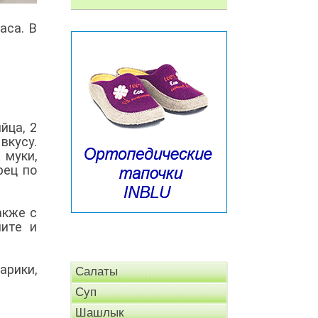
аса. В
йца, 2
вкусу.
 муки,
рец по
акже с
лите и
арики,
Салаты
Суп
Шашлык