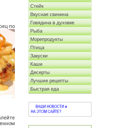
Стейк
Вкусная свинина
Говядина в духовке
рец
по
Рыба
Морепродукты
Птица
Закуски
Каши
Десерты
Лучшие рецепты
Быстрая еда
влейте
ленном