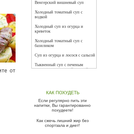
Венгерский вишневый суп
Холодный томатный суп с
водкой
Холодный суп из огурца и
креветок
Холодный томатный суп с
базиликом
Суп из огурца и лосося с сальсой
Тыквенный суп с печеным
ите от
чесноком и томатной сальсой
Грибной суп
Томатный суп с кремом из
КАК ПОХУДЕТЬ
красного перца
Если регулярно пить эти
Парижский луковый суп
напитки, Вы гарантированно
похудеете!
Суп из спаржи и горошка с
сыром пармезан
Как сжечь лишний жир без
спортзала и диет!
Суп-крем из цветной капусты