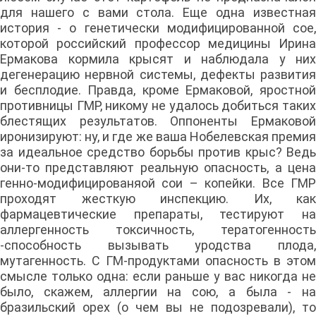
для нашего с вами стола. Еще одна известная
история - о генетически модифицированной сое,
которой российский профессор медицины Ирина
Ермакова кормила крысят и наблюдала у них
дегенерацию нервной системы, дефекты развития
и бесплодие. Правда, кроме Ермаковой, яростной
противницы ГМР, никому не удалось добиться таких
блестящих результатов. Оппоненты Ермаковой
иронизируют: ну, и где же ваша Нобелевская премия
за идеальное средство борьбы против крыс? Ведь
они-то представляют реальную опасность, а цена
генно-модифицированяой сои – копейки. Все ГМР
проходят жесткую инспекцию. Их, как
фармацевтические препараты, тестируют на
аллергенность токсичность, тератогенность
-способность вызывать уродства плода,
мутагенность. С ГМ-продуктами опасность в этом
смысле только одна: если раньше у вас никогда не
было, скажем, аллергии на сою, а была - на
бразильский орех (о чем вы не подозревали), то