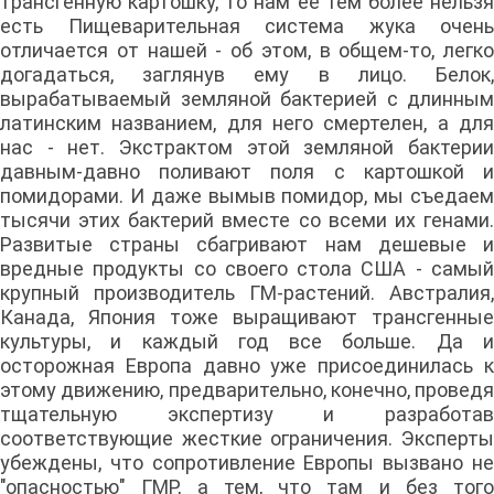
трансгенную картошку, то нам ее тем более нельзя
есть Пищеварительная система жука очень
отличается от нашей - об этом, в общем-то, легко
догадаться, заглянув ему в лицо. Белок,
вырабатываемый земляной бактерией с длинным
латинским названием, для него смертелен, а для
нас - нет. Экстрактом этой земляной бактерии
давным-давно поливают поля с картошкой и
помидорами. И даже вымыв помидор, мы съедаем
тысячи этих бактерий вместе со всеми их генами.
Развитые страны сбагривают нам дешевые и
вредные продукты со своего стола США - самый
крупный производитель ГМ-растений. Австралия,
Канада, Япония тоже выращивают трансгенные
культуры, и каждый год все больше. Да и
осторожная Европа давно уже присоединилась к
этому движению, предварительно, конечно, проведя
тщательную экспертизу и разработав
соответствующие жесткие ограничения. Эксперты
убеждены, что сопротивление Европы вызвано не
"опасностью" ГМР, а тем, что там и без того