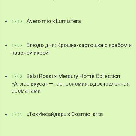
Avero mio x Lumisfera
17:17
Блюдо дня: Крошка-картошка с крабом и
17:07
красной икрой
Balzi Rossi × Mercury Home Collection:
17:02
«Атлас вкуса» — гастрономия, вдохновленная
ароматами
«ТехИнсайдер» х Cosmic latte
17:11