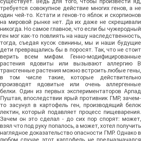
существует. Ведь для того, чтобы произвести яд,
требуется совокупное действие многих генов, а не
один чей-то. Кстати и генов-то яблок и скорпионов
на мировой рынке нет. Да их даже не скрещивали
никогда. Но самое главное, что если бы чужеродный
ген мог как-то повлиять на нашу наследственность,
тогда, съедая кусок свинины, мы и наши будущие
дети превращались бы в поросят. Так, что не стоит
верить всем мифам. Генно-модифицированные
растения ядовиты или вызывают аллергию В
трансгенные растения можно встроить любые гены,
в том числе такие, которые действительно
производят ядовитые или очень аллергенные
белки. Один из первых экспериментаторов Арпад
Пуштая, впоследствии ярый противник ГМР, зачем-
то засунул в картофель ген, производящий белок
лектин, который подавляет процесс пищеварения.
Зачем он это сделал - до сих пор спорят: может,
взял что под руку попалось, а может, хотел получить
наглядное доказательство опасности ГМР. Однако в
любом случае этот картофель не предназначался