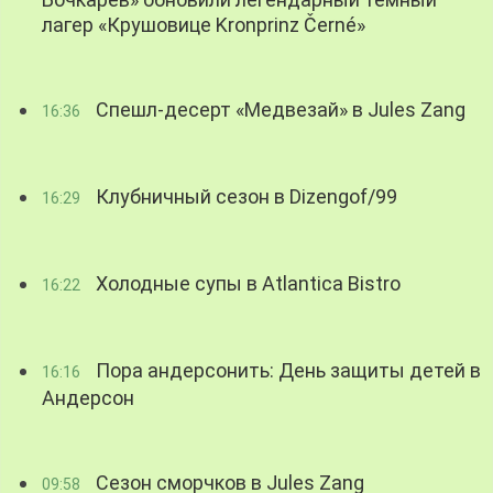
лагер «Крушовице Kronprinz Černé»
Спешл-десерт «Медвезай» в Jules Zang
16:36
Клубничный сезон в Dizengof/99
16:29
Холодные супы в Atlantica Bistro
16:22
Пора андерсонить: День защиты детей в
16:16
Андерсон
Сезон сморчков в Jules Zang
09:58