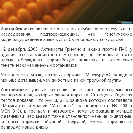
Австрийское правительство на днях опубликовало результаты
исследования, подтверждающие, что генетические
модифицированные злаки могут быть опасны для здоровья.
2 декабря, 2005. Активисты Гринпис в акции против ГМО у
здания Совета министров в Брюсселе, где чиновники в это
время обсуждают европейскую политику в отношении
генетически измененных организмов.
Установлено: мыши, которых кормили ГМ-кукурузой, рождали
меньше детенышей, чем животные из контрольной группы.
Австрийские ученые провели несколько долговременных
экспериментов, которые заняли порядка 20 недель. Один из
тестов показал, что мыши, 33% рациона которых составляла
ГМ-кукуруза компании "Монсанто" (разновидность NK 603 x
MON 810), в третьем и четвертом пометах рождали меньше
детенышей. Вес мышат также становился меньше. Животные,
которых кормили обычной кукурузой, имели нормальные
репродуктивные циклы.