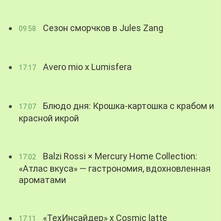
Сезон сморчков в Jules Zang
09:58
Avero mio x Lumisfera
17:17
Блюдо дня: Крошка-картошка с крабом и
17:07
красной икрой
Balzi Rossi × Mercury Home Collection:
17:02
«Атлас вкуса» — гастрономия, вдохновленная
ароматами
«ТехИнсайдер» х Cosmic latte
17:11