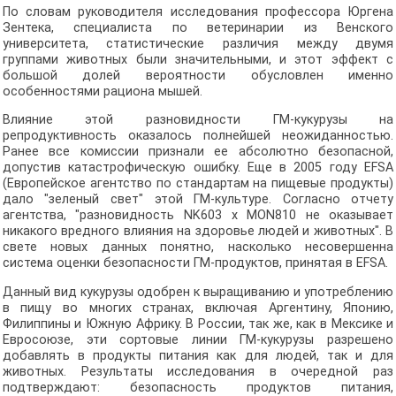
По словам руководителя исследования профессора Юргена
Зентека, специалиста по ветеринарии из Венского
университета, статистические различия между двумя
группами животных были значительными, и этот эффект с
большой долей вероятности обусловлен именно
особенностями рациона мышей.
Влияние этой разновидности ГМ-кукурузы на
репродуктивность оказалось полнейшей неожиданностью.
Ранее все комиссии признали ее абсолютно безопасной,
допустив катастрофическую ошибку. Еще в 2005 году EFSA
(Европейское агентство по стандартам на пищевые продукты)
дало "зеленый свет" этой ГМ-культуре. Согласно отчету
агентства, "разновидность NK603 x MON810 не оказывает
никакого вредного влияния на здоровье людей и животных". В
свете новых данных понятно, насколько несовершенна
система оценки безопасности ГМ-продуктов, принятая в EFSA.
Данный вид кукурузы одобрен к выращиванию и употреблению
в пищу во многих странах, включая Аргентину, Японию,
Филиппины и Южную Африку. В России, так же, как в Мексике и
Евросоюзе, эти сортовые линии ГМ-кукурузы разрешено
добавлять в продукты питания как для людей, так и для
животных. Результаты исследования в очередной раз
подтверждают: безопасность продуктов питания,