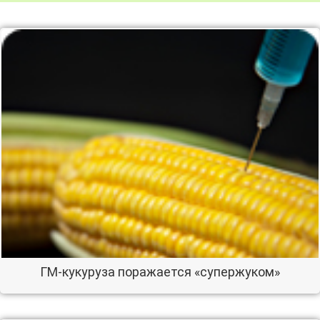
ГМ-кукуруза поражается «супержуком»