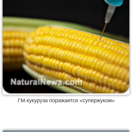
ГМ-кукуруза поражается «супержуком»