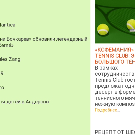
antica
рни Бочкарев» обновили легендарный
Černé»
«КОФЕМАНИЯ» 
TENNIS CLUB: 
les Zang
БОЛЬШОГО ТЕ
В рамках
99
сотрудничеств
Tennis Club гос
предложат од
ro
десерт в форм
теннисного мяч
ты детей в Андерсон
нежную компози
Подробнее...
РЕЦЕПТ ОТ ШЕ