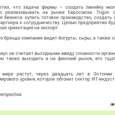
етил, что задача фирмы – создать линейку мол
о реализовывать на рынке Евросоюза. Trigon с
 бизнеса: купить готовое производство, создать 
партнера к сотрудничеству. Целью предприятия бу
ная ориентация на экспорт.
го бренда компания видит йогурты, сыры, а также 
ниус не считает выгодными ввиду сложности орган
он также выходить и на финский рынок, его тща
мире растут, через двадцать лет в Эстонии 
рового уровня, которое обгонит сектор ИТ-индустр
erspectiva