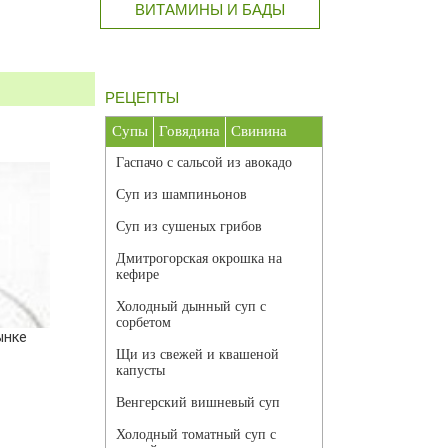
ВИТАМИНЫ И БАДЫ
РЕЦЕПТЫ
Супы
Говядина
Свинина
Гаспачо с сальсой из авокадо
Суп из шампиньонов
Суп из сушеных грибов
Дмитрогорская окрошка на
кефире
Холодный дынный суп с
сорбетом
ынке
Щи из свежей и квашеной
капусты
Венгерский вишневый суп
Холодный томатный суп с