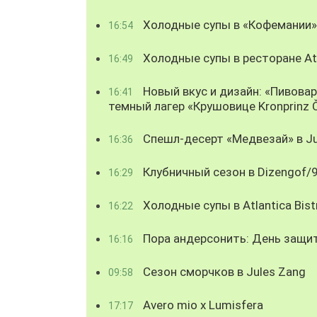
Холодные супы в «Кофемании»
16:54
Холодные супы в ресторане Atl
16:49
Новый вкус и дизайн: «Пивова
16:41
темный лагер «Крушовице Kronprinz 
Спешл-десерт «Медвезай» в Ju
16:36
Клубничный сезон в Dizengof/
16:29
Холодные супы в Atlantica Bist
16:22
Пора андерсонить: День защи
16:16
Сезон сморчков в Jules Zang
09:58
Avero mio x Lumisfera
17:17