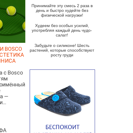
и гремолатой
Принимайте эту смесь 2 раза в
Грибной крем-суп с кростини с
день и быстро худейте без
козьим сыром
физической нагрузки!
Суп мисо с зеленым луком и
Худеем без особых усилий,
тофу
употребляя каждый день чудо-
салат!
Суп из помидоров черри с песто
из рукколы
Забудьте о силиконе! Шесть
И BOSCO
растений, которые способствуют
Португальский чесночный суп с
ЭСТЕТИКА
росту груди
яйцом
ННИСА
Авголемоно
а с Bosco
Том ям с тофу
тям
ноимённый
Ирландский картофельный суп
е
а —
Суп из пастернака
...
Пряный морковный суп во время
зимних холодов
Тосканский фасолевый суп
Американский суп из красной
ФА