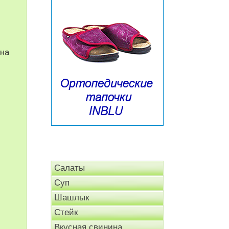
 на
Салаты
Суп
Шашлык
Стейк
Вкусная свинина