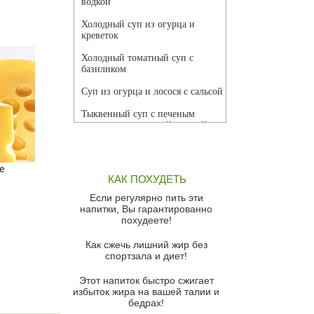
водкой
Холодный суп из огурца и
креветок
Холодный томатный суп с
базиликом
Суп из огурца и лосося с сальсой
Тыквенный суп с печеным
чесноком и томатной сальсой
Грибной суп
е
Томатный суп с кремом из
КАК ПОХУДЕТЬ
красного перца
Если регулярно пить эти
Парижский луковый суп
напитки, Вы гарантированно
похудеете!
Суп из спаржи и горошка с
сыром пармезан
Как сжечь лишний жир без
спортзала и диет!
Суп-крем из цветной капусты
Этот напиток быстро сжигает
Французский луковый суп
избыток жира на вашей талии и
бедрах!
Суп из баклажанов с моцареллой