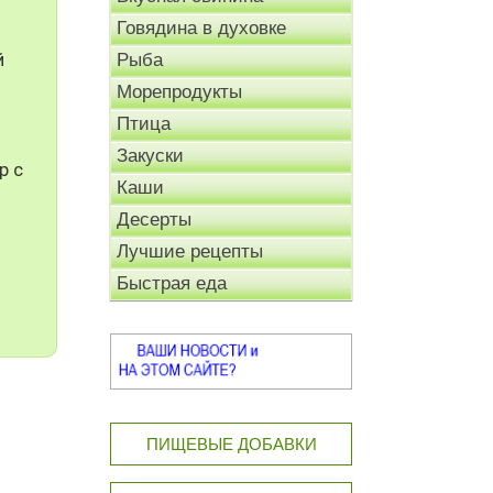
Говядина в духовке
й
Рыба
Морепродукты
Птица
Закуски
р с
Каши
Десерты
Лучшие рецепты
Быстрая еда
ПИЩЕВЫЕ ДОБАВКИ