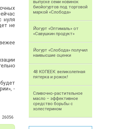
выпуске семи новинок
биойогуртов под торговой
очных
маркой «Слобода»
ейчас
с нуля
дет не
Йогурт «Оптималь» от
«Савушкин продукт»
свежее
Йогурт «Слобода» получил
наивысшие оценки
изации
тельно
48 КОПЕЕК: великолепная
пятерка и рожок!
будет
ии», -
Сливочно-растительное
масло – эффективное
средство борьбы с
холестерином
26056