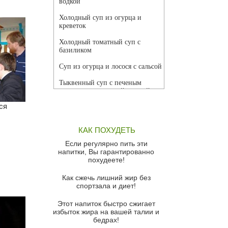
водкой
Холодный суп из огурца и
креветок
Холодный томатный суп с
базиликом
Суп из огурца и лосося с сальсой
Тыквенный суп с печеным
чесноком и томатной сальсой
ся
Грибной суп
Томатный суп с кремом из
КАК ПОХУДЕТЬ
красного перца
Если регулярно пить эти
Парижский луковый суп
напитки, Вы гарантированно
похудеете!
Суп из спаржи и горошка с
сыром пармезан
Как сжечь лишний жир без
спортзала и диет!
Суп-крем из цветной капусты
Этот напиток быстро сжигает
Французский луковый суп
избыток жира на вашей талии и
бедрах!
Суп из баклажанов с моцареллой