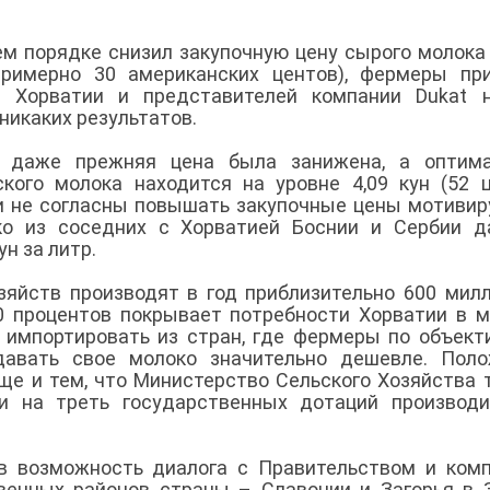
ем порядке снизил закупочную цену сырого молока 
примерно 30 американских центов), фермеры пр
а Хорватии и представителей компании Dukat н
 никаких результатов.
 даже прежняя цена была занижена, а оптима
ского молока
находится на уровне 4,09 кун (52 ц
и не согласны повышать закупочные цены мотивир
о из соседних с Хорватией Боснии и Сербии д
ун за литр.
зяйств производят в год приблизительно 600 мил
0 процентов покрывает потребности Хорватии в м
 импортировать из стран, где фермеры по объек
авать свое молоко значительно дешевле. Поло
ще и тем, что Министерство Сельского Хозяйства 
и на треть государственных дотаций производи
 в возможность диалога с Правительством и ком
твенных районов страны – Славонии и Загорья в 