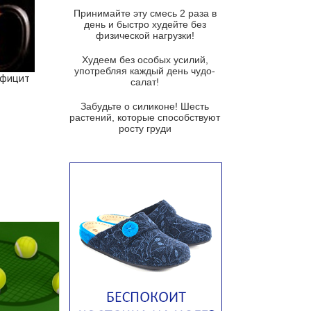
и гремолатой
Принимайте эту смесь 2 раза в
Грибной крем-суп с кростини с
день и быстро худейте без
козьим сыром
физической нагрузки!
Суп мисо с зеленым луком и
Худеем без особых усилий,
тофу
употребляя каждый день чудо-
ефицит
салат!
Суп из помидоров черри с песто
из рукколы
Забудьте о силиконе! Шесть
растений, которые способствуют
Португальский чесночный суп с
росту груди
яйцом
Авголемоно
Том ям с тофу
Ирландский картофельный суп
Суп из пастернака
Пряный морковный суп во время
зимних холодов
Тосканский фасолевый суп
Американский суп из красной