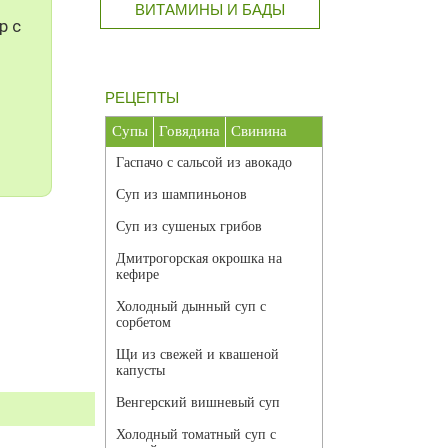
ВИТАМИНЫ И БАДЫ
р с
РЕЦЕПТЫ
Супы
Говядина
Свинина
Гаспачо с сальсой из авокадо
Суп из шампиньонов
Суп из сушеных грибов
Дмитрогорская окрошка на
кефире
Холодный дынный суп с
сорбетом
Щи из свежей и квашеной
капусты
Венгерский вишневый суп
Холодный томатный суп с