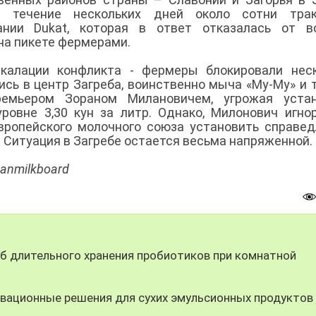
В течение нескольких дней около сотни трак
нии Dukat, которая в ответ отказалась от вс
на пикете фермерами.
скалации конфликта - фермеры блокировали нес
сь в центр Загреба, воинственно мыча «Му-Му» и 
емьером Зораном Милановичем, угрожая устан
ровне 3,30 кун за литр. Однако, Милонович игно
вропейского молочного союза установить справе
. Ситуация в Загребе остается весьма напряженной.
anmilkboard
 длительного хранения пробиотиков при комнатной
вационные решения для сухих эмульсионных продуктов