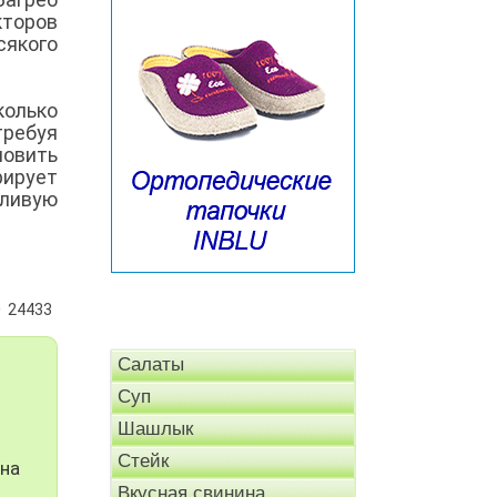
торов
якого
колько
требуя
овить
рирует
дливую
24433
Салаты
Суп
Шашлык
Стейк
 на
Вкусная свинина