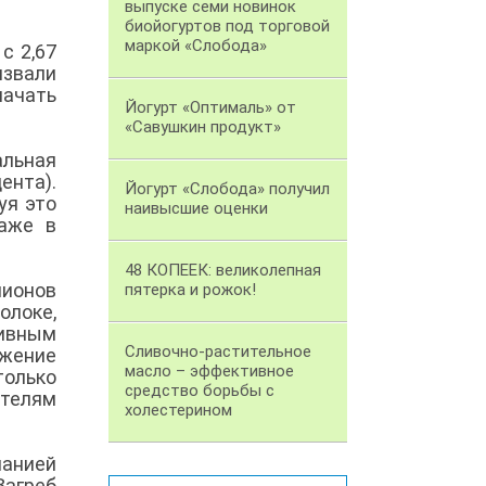
выпуске семи новинок
биойогуртов под торговой
маркой «Слобода»
с 2,67
извали
ачать
Йогурт «Оптималь» от
«Савушкин продукт»
льная
ента).
Йогурт «Слобода» получил
уя это
наивысшие оценки
аже в
48 КОПЕЕК: великолепная
лионов
пятерка и рожок!
олоке,
тивным
Сливочно-растительное
жение
масло – эффективное
только
средство борьбы с
телям
холестерином
панией
Загреб