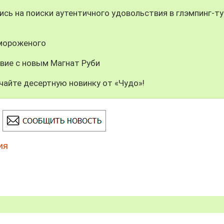
сь на поиски аутентичного удовольствия в глэмпинг-ту
 мороженого
вие с новым Магнат Руби
чайте десертную новинку от «Чудо»!
ия