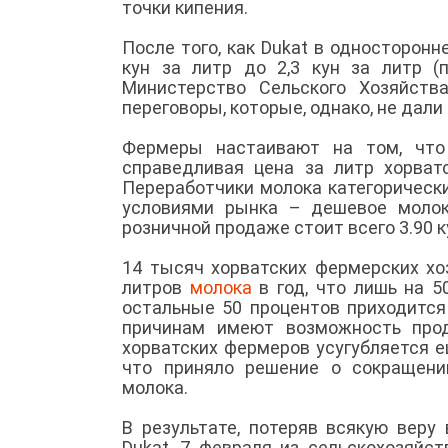
точки кипения.
После того, как Dukat в односторонн
кун за литр до 2,3 кун за литр (
Министерство Сельского Хозяйств
переговоры, которые, однако, не дали
Фермеры настаивают на том, что
справедливая цена за литр хорват
Переработчики молока категорическ
условиями рынка – дешевое молок
розничной продаже стоит всего 3.90 к
14 тысяч хорватских фермерских хо
литров
молока
в год, что лишь на 5
остальные 50 процентов приходится
причинам имеют возможность прод
хорватских фермеров усугубляется е
что приняло решение о сокращени
молока.
В результате, потеряв всякую веру
Dukat, 7 февраля из сельскохозяйс