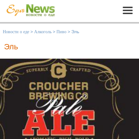
Меню
Новости о еде
>
Алкоголь
>
Пиво
>
Эль
Эль