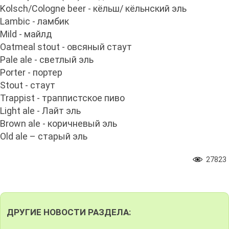
Kolsch/Cologne beer - кёльш/ кёльнский эль
Lambic - ламбик
Mild - майлд
Oatmeal stout - овсяный стаут
Pale ale - светлый эль
Porter - портер
Stout - стаут
Trappist - траппистское пиво
Light ale - Лайт эль
Brown ale - коричневый эль
Old ale – старый эль
27823
ДРУГИЕ НОВОСТИ РАЗДЕЛА: