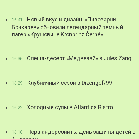
Новый вкус и дизайн: «Пивоварни
16:41
Бочкарев» обновили легендарный темный
лагер «Крушовице Kronprinz Černé»
Спешл-десерт «Медвезай» в Jules Zang
16:36
Клубничный сезон в Dizengof/99
16:29
Холодные супы в Atlantica Bistro
16:22
Пора андерсонить: День защиты детей в
16:16