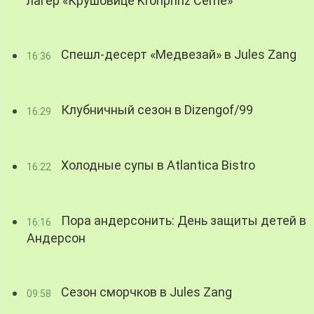
лагер «Крушовице Kronprinz Černé»
Спешл-десерт «Медвезай» в Jules Zang
16:36
Клубничный сезон в Dizengof/99
16:29
Холодные супы в Atlantica Bistro
16:22
Пора андерсонить: День защиты детей в
16:16
Андерсон
Сезон сморчков в Jules Zang
09:58