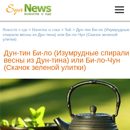
Меню
Новости о еде
>
Напитки и соки
>
Чай
>
Дун-тин Би-ло (Изумрудные
спирали весны из Дун-тина) или Би-ло-Чун (Скачок зеленой
улитки)
Дун-тин Би-ло (Изумрудные спирали
весны из Дун-тина) или Би-ло-Чун
(Скачок зеленой улитки)