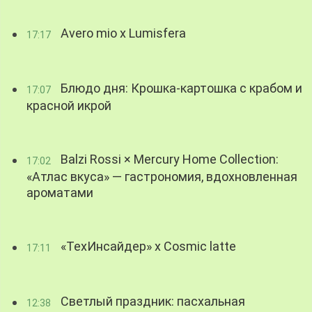
Avero mio x Lumisfera
17:17
Блюдо дня: Крошка-картошка с крабом и
17:07
красной икрой
Balzi Rossi × Mercury Home Collection:
17:02
«Атлас вкуса» — гастрономия, вдохновленная
ароматами
«ТехИнсайдер» х Cosmic latte
17:11
Светлый праздник: пасхальная
12:38