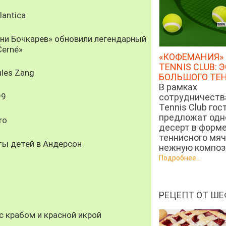
antica
рни Бочкарев» обновили легендарный
Černé»
«КОФЕМАНИЯ» 
TENNIS CLUB: 
les Zang
БОЛЬШОГО ТЕ
В рамках
99
сотрудничеств
Tennis Club гос
предложат од
ro
десерт в форм
теннисного мяч
ты детей в Андерсон
нежную компози
Подробнее...
РЕЦЕПТ ОТ ШЕ
 крабом и красной икрой