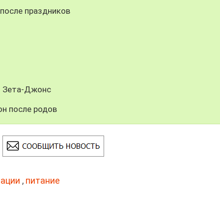
 после праздников
н Зета-Джонс
н после родов
ации
,
питание