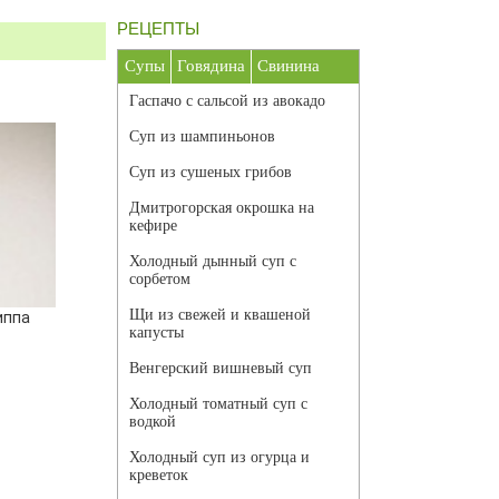
РЕЦЕПТЫ
Супы
Говядина
Свинина
Гаспачо с сальсой из авокадо
Суп из шампиньонов
Суп из сушеных грибов
Дмитрогорская окрошка на
кефире
Холодный дынный суп с
сорбетом
Щи из свежей и квашеной
иппа
капусты
Венгерский вишневый суп
Холодный томатный суп с
водкой
Холодный суп из огурца и
креветок