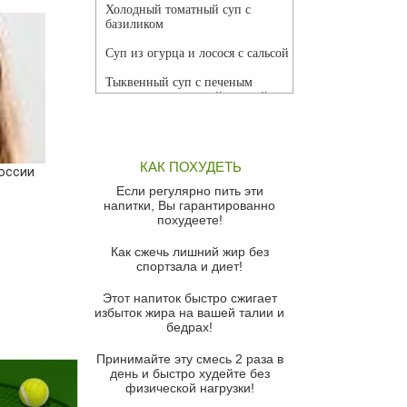
Холодный томатный суп с
базиликом
Суп из огурца и лосося с сальсой
Тыквенный суп с печеным
чесноком и томатной сальсой
Грибной суп
Томатный суп с кремом из
КАК ПОХУДЕТЬ
красного перца
оссии
Если регулярно пить эти
Парижский луковый суп
напитки, Вы гарантированно
похудеете!
Суп из спаржи и горошка с
сыром пармезан
Как сжечь лишний жир без
спортзала и диет!
Суп-крем из цветной капусты
Этот напиток быстро сжигает
Французский луковый суп
избыток жира на вашей талии и
бедрах!
Суп из баклажанов с моцареллой
и гремолатой
Принимайте эту смесь 2 раза в
Грибной крем-суп с кростини с
день и быстро худейте без
козьим сыром
физической нагрузки!