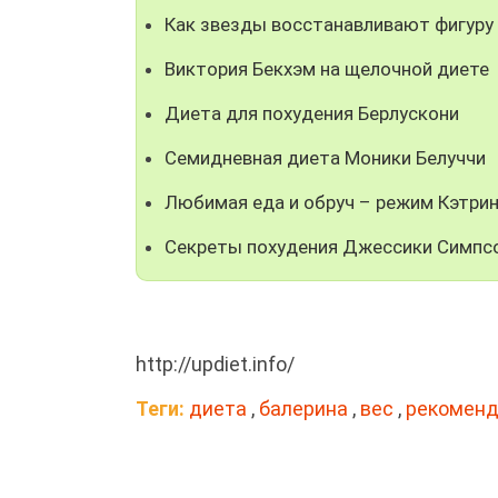
Как звезды восстанавливают фигуру
Виктория Бекхэм на щелочной диете
Диета для похудения Берлускони
Семидневная диета Моники Белуччи
Любимая еда и обруч – режим Кэтри
Секреты похудения Джессики Симпсо
http://updiet.info/
Теги:
диета
,
балерина
,
вес
,
рекоменд