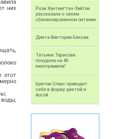
равила
от них
Рози Хантингтон-Уайтли
рассказала о своем
сбалансированном питании
Диета Виктории Бекхэм
ещать,
Татьяна Тарасова
похудела на 40
олоко
килограммов!
е этот
имерно
Бритни Спирс приводит
себя в форму диетой и
вы;
йогой
 воды,