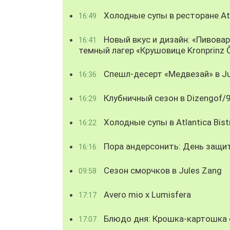
Холодные супы в ресторане Atl
16:49
Новый вкус и дизайн: «Пивова
16:41
темный лагер «Крушовице Kronprinz 
Спешл-десерт «Медвезай» в Ju
16:36
Клубничный сезон в Dizengof/
16:29
Холодные супы в Atlantica Bist
16:22
Пора андерсонить: День защи
16:16
Сезон сморчков в Jules Zang
09:58
Avero mio x Lumisfera
17:17
Блюдо дня: Крошка-картошка с
17:07