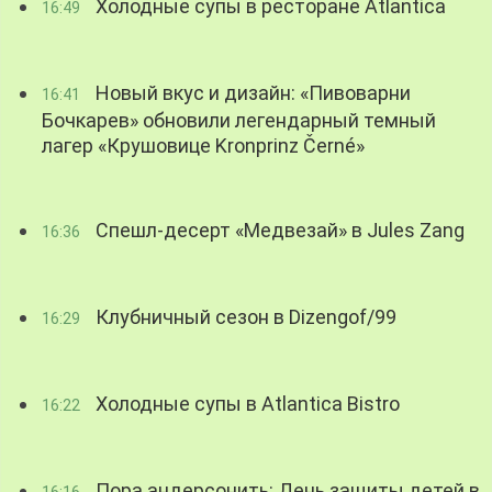
Холодные супы в ресторане Atlantica
16:49
Новый вкус и дизайн: «Пивоварни
16:41
Бочкарев» обновили легендарный темный
лагер «Крушовице Kronprinz Černé»
Спешл-десерт «Медвезай» в Jules Zang
16:36
Клубничный сезон в Dizengof/99
16:29
Холодные супы в Atlantica Bistro
16:22
Пора андерсонить: День защиты детей в