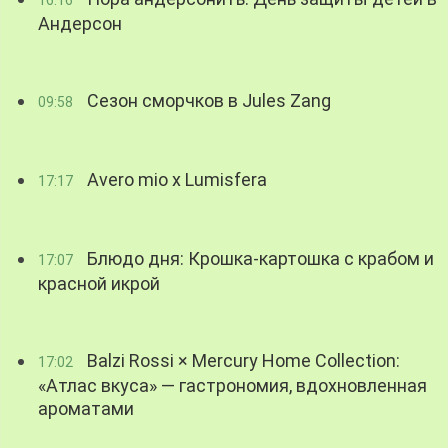
16:16
Андерсон
Сезон сморчков в Jules Zang
09:58
Avero mio x Lumisfera
17:17
Блюдо дня: Крошка-картошка с крабом и
17:07
красной икрой
Balzi Rossi × Mercury Home Collection:
17:02
«Атлас вкуса» — гастрономия, вдохновленная
ароматами