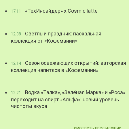
«ТехИнсайдер» х Cosmic latte
17:11
Светлый праздник: пасхальная
12:38
коллекция от «Кофемании»
Сезон освежающих открытий: авторская
12:14
коллекция напитков в «Кофемании»
Водка «Талка», «Зелёная Марка» и «Роса»
12:21
переходит на спирт «Альфа»: новый уровень
чистоты вкуса
смотреть предыдущие