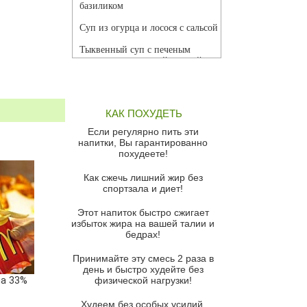
базиликом
Суп из огурца и лосося с сальсой
Тыквенный суп с печеным
чесноком и томатной сальсой
Грибной суп
Томатный суп с кремом из
КАК ПОХУДЕТЬ
красного перца
Если регулярно пить эти
Парижский луковый суп
напитки, Вы гарантированно
похудеете!
Суп из спаржи и горошка с
сыром пармезан
Как сжечь лишний жир без
спортзала и диет!
Суп-крем из цветной капусты
Этот напиток быстро сжигает
Французский луковый суп
избыток жира на вашей талии и
бедрах!
Суп из баклажанов с моцареллой
и гремолатой
Принимайте эту смесь 2 раза в
Грибной крем-суп с кростини с
день и быстро худейте без
на 33%
козьим сыром
физической нагрузки!
Суп мисо с зеленым луком и
Худеем без особых усилий,