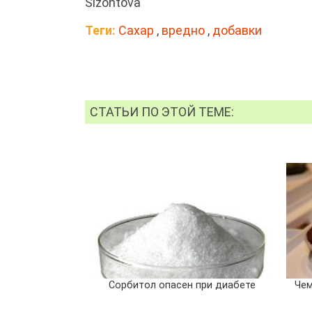
Sizontova
Теги:
Сахар
,
вредно
,
добавки
СТАТЬИ ПО ЭТОЙ ТЕМЕ:
Сорбитол опасен при диабете
Чем