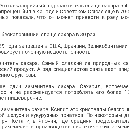
то некалорийный подсластитель слаще сахара в 45
апрещен был в Канаде и Советском Союзе еще в 70-
ных показали, что он может привести к раку мо
. бескалорийний. слаще сахара в 30 раз.
969 года запрещен в США, Франции, Великобритании
овоцирует почечную недостаточность.
енитель сахара. Самый сладкий из природных са
ческий продукт. А ряд специалистов связывает эп
енно фруктозы.
ще один заменитель сахара. Сахарид, встреча
ос и не рекомендуется потреблять его более 1
шает пищеварение.
- заменитель сахара. Ксилит это кристаллы белого ц
вой шелухи и кукурузных початков. По некоторым 
ря. Кстати, в Японии, где средняя продолжител
применение в производстве синтетических замен