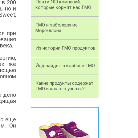
 в 200
Почти 100 компаний,
которые кормят нас ГМО
, но и
Sweet,
ГМО и заболевание
Моргеллона
ся при
ования
овека.
Из истории ГМО продуктов
ергию,
Так же
Йод найдет в колбасе ГМО
омощью
олном
Какие продукты содержат
ГМО и как это узнать?
а дело
одящая
Но еще
ям. Он