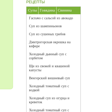
РЕЦЕПТЫ
Супы
Говядина
Свинина
Гаспачо с сальсой из авокадо
Суп из шампиньонов
Суп из сушеных грибов
Дмитрогорская окрошка на
кефире
Холодный дынный суп с
сорбетом
Щи из свежей и квашеной
капусты
Венгерский вишневый суп
Холодный томатный суп с
водкой
Холодный суп из огурца и
креветок
Холодный томатный суп с