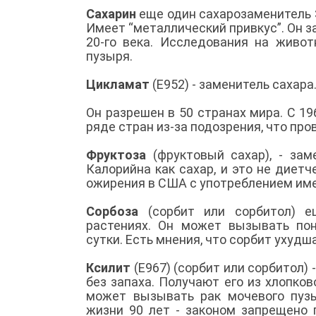
Сахарин
еще один сахарозаменитель Э
Имеет “металлический привкус”. Он з
20-го века. Исследования на живот
пузыря.
Цикламат
(Е952) - заменитель сахара
Он разрешен в 50 странах мира. С 1
ряде стран из-за подозрения, что пр
Фруктоза
(фруктовый сахар), - зам
Калорийна как сахар, и это не диет
ожирения в США с употреблением им
Сорбоза
(сорбит или сорбитол) е
растениях. Он может вызывать пон
сутки. Есть мнения, что сорбит ухуд
Ксилит
(Е967) (сорбит или сорбитол) 
без запаха. Получают его из хлопко
может вызывать рак мочевого пузы
жизни 90 лет - законом запрещено 