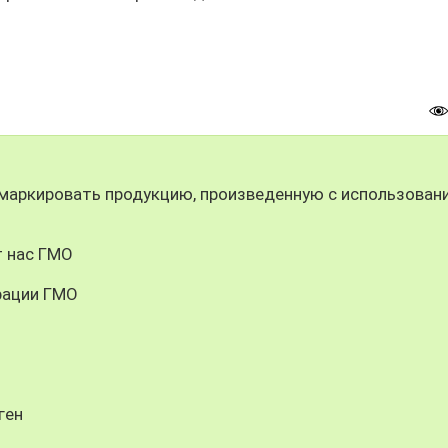
маркировать продукцию, произведенную с использован
т нас ГМО
рации ГМО
ген