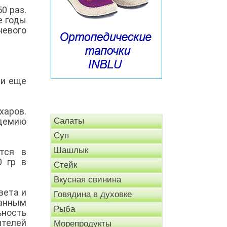
0 раз.
е годы
чевого
 и еще
харов.
идемию
Салаты
Суп
Шашлык
ется в
0 гр в
Стейк
Вкусная свинина
вета и
Говядина в духовке
данным
Рыба
ьность
ителей
Морепродукты