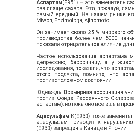
Аспартам
(Е951) – это заменитель с
раз слаще сахара. Это, пожалуй, са
самый вредный. На нашем рынке его
Miwon, Enzimologa, Ajinomoto.
Он занимает около 25 % мирового о
производстве более чем 5000 наим
показали отрицательное влияние дли
Частое использование аспартама м
депрессию, бессонницу, а у живо
исследования, показали, что аспарт
этого продукта, помните, что ас
противоположном состоянии.
Однажды Всемирная ассоциация унив
против Фонда Рассеянного Склероза
аспартам), но пока оно все еще в про
Ацесульфам
К(Е950) тоже заменител
ацесульфам приводит к нарушению
(Е950) запрещен в Канаде и Японии.