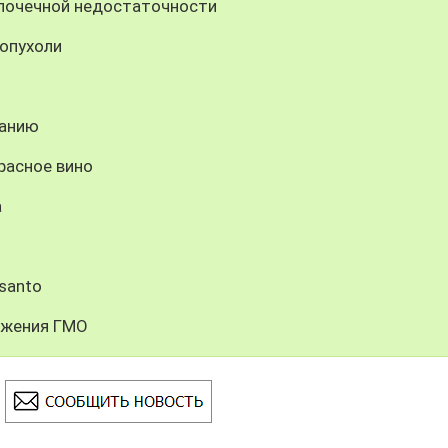
почечной недостаточности
опухоли
панию
расное вино
а
santo
ужения ГМО