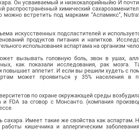
ахара. Он усваиваемый и низкокалорийныйю И почти
мый распространённый химический сахарозаменитель
 можно встретить под марками “Аспамикс”, Nutra
бъема искусственных подсластителей и использует
енований продуктов питания и напитков. Исслед
тельного использования аспартама на организм чел
ожет вызывать головную боль, звон в ушах, алл
тных, как показали исследования, рак мозга. 
ам повышает аппетит. И если вы решили худеть с п
партам может проявиться у 35% населения в п
ерситетов по охране окружающей среды возбудил
 и FDA за сговор с Монсанто. (компания произв
цессе.
ь сахара. Имеет такие же свойства как аспартам. 
 работы кишечника и аллергическим заболевани