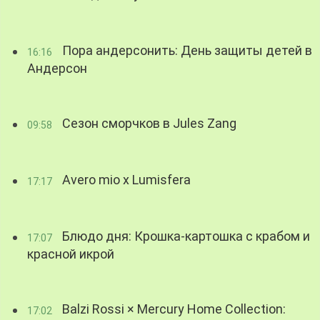
Пора андерсонить: День защиты детей в
16:16
Андерсон
Сезон сморчков в Jules Zang
09:58
Avero mio x Lumisfera
17:17
Блюдо дня: Крошка-картошка с крабом и
17:07
красной икрой
Balzi Rossi × Mercury Home Collection:
17:02