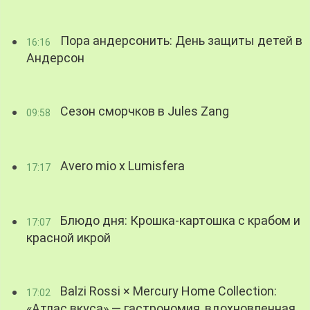
Пора андерсонить: День защиты детей в
16:16
Андерсон
Сезон сморчков в Jules Zang
09:58
Avero mio x Lumisfera
17:17
Блюдо дня: Крошка-картошка с крабом и
17:07
красной икрой
Balzi Rossi × Mercury Home Collection:
17:02
«Атлас вкуса» — гастрономия, вдохновленная