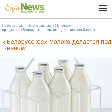
Меню
Новости о еде
>
Производители
>
Молочные
продукты
>
«Белорусское» молоко делается под Киевом
«Белорусское» молоко делается под
Киевом