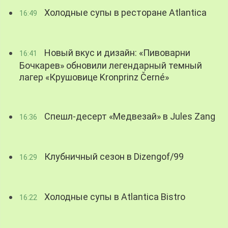
Холодные супы в ресторане Atlantica
16:49
Новый вкус и дизайн: «Пивоварни
16:41
Бочкарев» обновили легендарный темный
лагер «Крушовице Kronprinz Černé»
Спешл-десерт «Медвезай» в Jules Zang
16:36
Клубничный сезон в Dizengof/99
16:29
Холодные супы в Atlantica Bistro
16:22