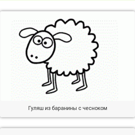
Гуляш из баранины с чесноком