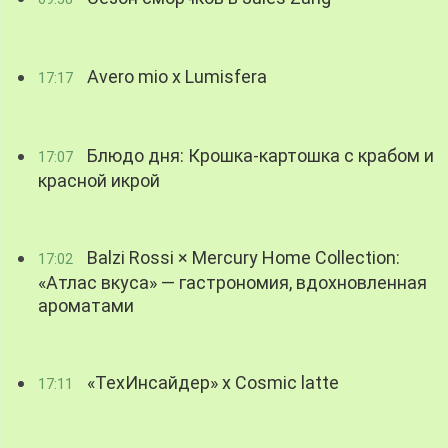
Avero mio x Lumisfera
17:17
Блюдо дня: Крошка-картошка с крабом и
17:07
красной икрой
Balzi Rossi × Mercury Home Collection:
17:02
«Атлас вкуса» — гастрономия, вдохновленная
ароматами
«ТехИнсайдер» х Cosmic latte
17:11