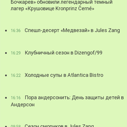
Бочкарев» обновили легендарный темный
лагер «Крушовице Kronprinz Černé»
Спешл-десерт «Медвезай» в Jules Zang
16:36
Клубничный сезон в Dizengof/99
16:29
Холодные супы в Atlantica Bistro
16:22
Пора андерсонить: День защиты детей в
16:16
Андерсон
Сезон сморчков в Jules Zang
09:58