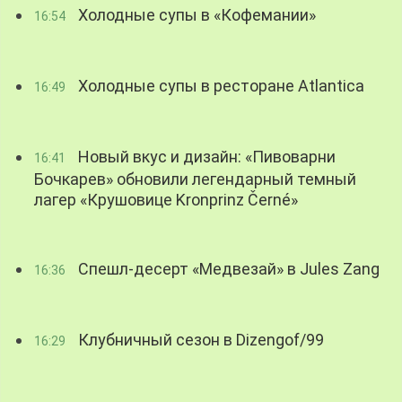
Холодные супы в «Кофемании»
16:54
Холодные супы в ресторане Atlantica
16:49
Новый вкус и дизайн: «Пивоварни
16:41
Бочкарев» обновили легендарный темный
лагер «Крушовице Kronprinz Černé»
Спешл-десерт «Медвезай» в Jules Zang
16:36
Клубничный сезон в Dizengof/99
16:29