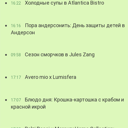
Холодные супы в Atlantica Bistro
16:22
Пора андерсонить: День защиты детей в
16:16
Андерсон
Сезон сморчков в Jules Zang
09:58
Avero mio x Lumisfera
17:17
Блюдо дня: Крошка-картошка с крабом и
17:07
красной икрой