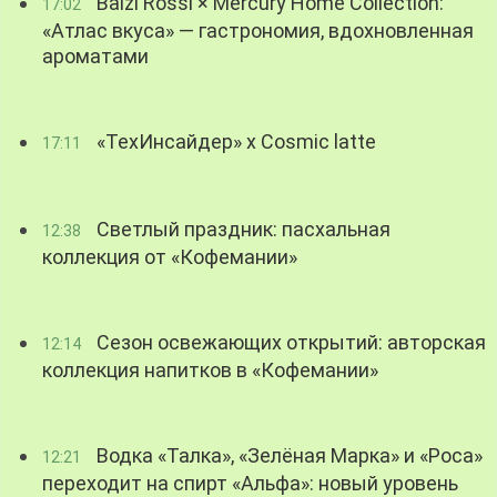
Balzi Rossi × Mercury Home Collection:
17:02
«Атлас вкуса» — гастрономия, вдохновленная
ароматами
«ТехИнсайдер» х Cosmic latte
17:11
Светлый праздник: пасхальная
12:38
коллекция от «Кофемании»
Сезон освежающих открытий: авторская
12:14
коллекция напитков в «Кофемании»
Водка «Талка», «Зелёная Марка» и «Роса»
12:21
переходит на спирт «Альфа»: новый уровень