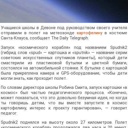
Учащиеся школы в Девоне под руководством своего учителя
отправили в полет на метеозонде
картофелину
в костюме
Санта-Клауса, сообщает The Daily Telegraph.
Запуск «космического корабля» под названием Spudnik2
(гибрид слов «spud» — картошка и «sputnik» — название серии
советских искусственных спутников планеты), который дети
смастерили из пластиковой бутылки и цветной бумаги,
состоялся на автомобильной стоянке. К бутылке с картошкой
была прикреплена камера и GPS-оборудование, чтобы дети
могли знать, как проходит полет.
По словам директора школы Робина Смита, запуск картошки «в
космос» был частью педагогического процесса. «Конечно,
может показаться, что это довольно безумная идея, но когда
ты говоришь детям, что вы вместе запустите в космос
картофелину, интерес к проекту гарантирован», — говорит
педагог.
Spudnik2 поднялся на высоту около 27 километров. Полет
«космического корабля» продолжался два часа и 20 минут.