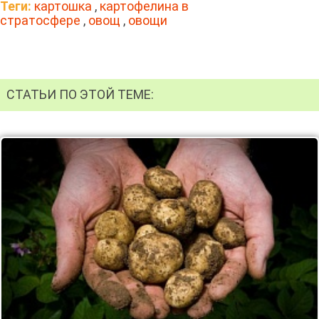
Теги:
картошка
,
картофелина в
стратосфере
,
овощ
,
овощи
СТАТЬИ ПО ЭТОЙ ТЕМЕ: