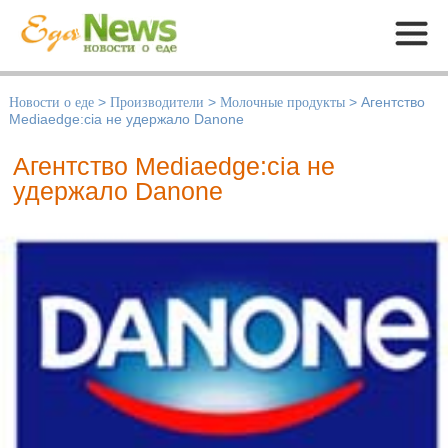
Меню
Новости о еде
>
Производители
>
Молочные продукты
>
Агентство
Mediaedge:cia не удержало Danone
Агентство Mediaedge:cia не
удержало Danone