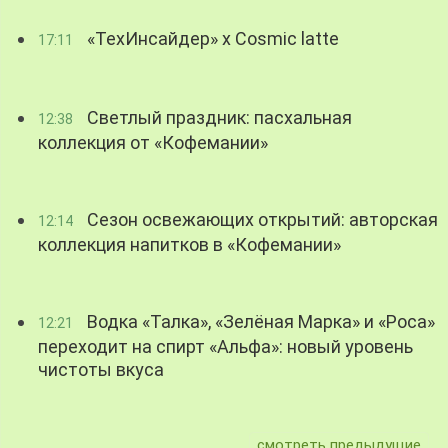
«ТехИнсайдер» х Cosmic latte
17:11
Светлый праздник: пасхальная
12:38
коллекция от «Кофемании»
Сезон освежающих открытий: авторская
12:14
коллекция напитков в «Кофемании»
Водка «Талка», «Зелёная Марка» и «Роса»
12:21
переходит на спирт «Альфа»: новый уровень
чистоты вкуса
смотреть предыдущие