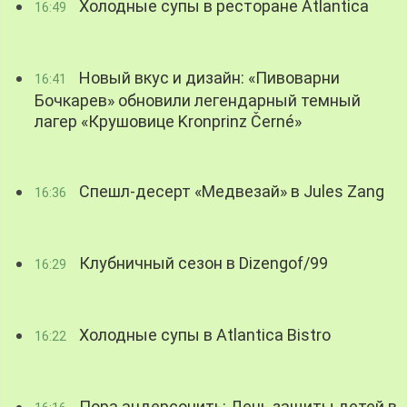
Холодные супы в ресторане Atlantica
16:49
Новый вкус и дизайн: «Пивоварни
16:41
Бочкарев» обновили легендарный темный
лагер «Крушовице Kronprinz Černé»
Спешл-десерт «Медвезай» в Jules Zang
16:36
Клубничный сезон в Dizengof/99
16:29
Холодные супы в Atlantica Bistro
16:22
Пора андерсонить: День защиты детей в