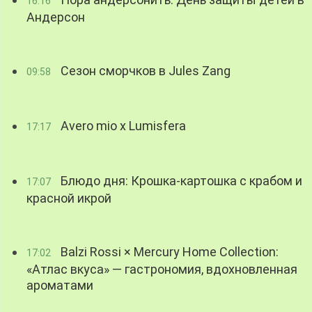
16:16
Андерсон
Сезон сморчков в Jules Zang
09:58
Avero mio x Lumisfera
17:17
Блюдо дня: Крошка-картошка с крабом и
17:07
красной икрой
Balzi Rossi × Mercury Home Collection:
17:02
«Атлас вкуса» — гастрономия, вдохновленная
ароматами