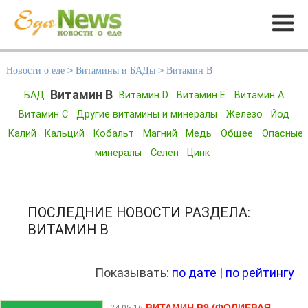
Меню
Новости о еде
>
Витамины и БАДы
>
Витамин B
Витамин B
БАД
Витамин D
Витамин E
Витамин А
Витамин С
Другие витамины и минералы
Железо
Йод
Калий
Кальций
Кобальт
Магний
Медь
Общее
Опасные
минералы
Селен
Цинк
ПОСЛЕДНИЕ НОВОСТИ РАЗДЕЛА:
ВИТАМИН B
Показывать:
по дате
|
по рейтингу
ВИТАМИН B9 (ФОЛИЕВАЯ
24.05.16