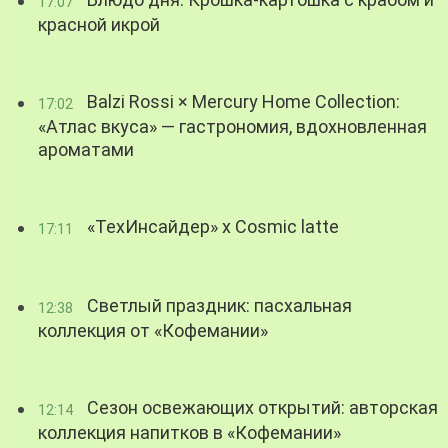
Блюдо дня: Крошка-картошка с крабом и
17:07
красной икрой
Balzi Rossi × Mercury Home Collection:
17:02
«Атлас вкуса» — гастрономия, вдохновленная
ароматами
«ТехИнсайдер» х Cosmic latte
17:11
Светлый праздник: пасхальная
12:38
коллекция от «Кофемании»
Сезон освежающих открытий: авторская
12:14
коллекция напитков в «Кофемании»