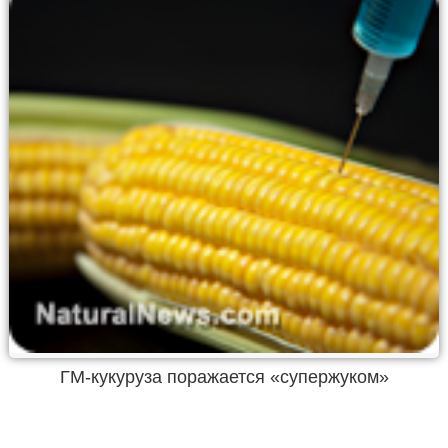
ГМ-кукуруза поражается «супержуком»