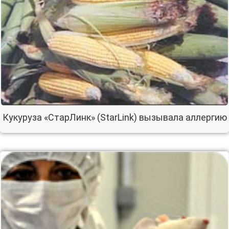
Кукуруза «СтарЛинк» (StarLink) вызывала аллергию