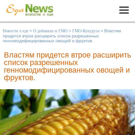
Меню
Новости о еде
>
О добавках и ГМО
>
ГМО-Кукуруза
>
Властям
придется втрое расширить список разрешенных
генномодифицированных овощей и фруктов.
Властям придется втрое расширить
список разрешенных
генномодифицированных овощей и
фруктов.