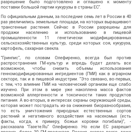
разрешение было подготовлено и оглашено к моменту
поставки большой партии кукурузы в страны ЕС".
По официальным данным, за последние семь лет в России в 40
раз увеличились земельные площади, на которых выращивают
трансгенные растения. Сейчас в России разрешены для
продажи населению и использованию в пищевой
промышленности 11 генетически модифицированных
сельскохозяйственных культур, среди которых соя, кукуруза,
картофель, сахарная свекла.
"Гринпис", по словам Олефиренко, всегда был против
распространения ГМ-культур и впредь будет делать все
возможное, чтобы снизить объемы использования
генномодифицированных ингредиентов (ГМИ) как в аграрном
секторе, так и в пищевой индустрии. "Это связано, во-первых,
с тем, что влияние ГМИ на человеческий организм еще слабо
изучено. При этом в мире уже накоплена масса фактов
возможной аллергенности и токсичности таких продуктов
питания. А во-вторых, в интересах охраны окружающей среды,
которая может пострадать из-за снижения биоразнообразия,
то есть уничтожения природных естественных сортов
растений и негативного воздействия на насекомых (есть
факты, когда, к примеру, божьи коровки погибали)", -
рассказала "Газете.Ru" Олефиренко. Но если ЕС разрешит