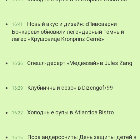
Новый вкус и дизайн: «Пивоварни
16:41
Бочкарев» обновили легендарный темный
лагер «Крушовице Kronprinz Černé»
Спешл-десерт «Медвезай» в Jules Zang
16:36
Клубничный сезон в Dizengof/99
16:29
Холодные супы в Atlantica Bistro
16:22
Пора андерсонить: День защиты детей в
16:16