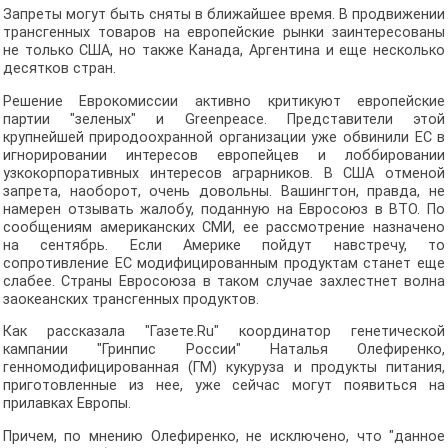
Запреты могут быть сняты в ближайшее время. В продвижении
трансгенных товаров на европейские рынки заинтересованы
не только США, но также Канада, Аргентина и еще несколько
десятков стран.
Решение Еврокомиссии активно критикуют европейские
партии "зеленых" и Greenpeace. Представители этой
крупнейшей природоохранной организации уже обвинили ЕС в
игнорировании интересов европейцев и лоббировании
узкокорпоративных интересов аграрников. В США отменой
запрета, наоборот, очень довольны. Вашингтон, правда, не
намерен отзывать жалобу, поданную на Евросоюз в ВТО. По
сообщениям американских СМИ, ее рассмотрение назначено
на сентябрь. Если Америке пойдут навстречу, то
сопротивление ЕС модифицированным продуктам станет еще
слабее. Страны Евросоюза в таком случае захлестнет волна
заокеанских трансгенных продуктов.
Как рассказала "Газете.Ru" координатор генетической
кампании "Гринпис России" Наталья Олефиренко,
генномодифицированная (ГМ) кукуруза и продукты питания,
приготовленные из нее, уже сейчас могут появиться на
прилавках Европы.
Причем, по мнению Олефиренко, не исключено, что "данное