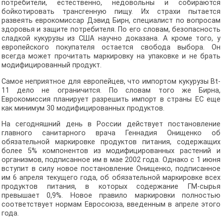
потребители, естественно, недовольны и собираются
бойкотировать трансгенную пищу. Их страхи пытается
развеять еврокомиссар Дэвид Бирн, специалист по вопросам
здоровья и защите потребителя. По его словам, безопасность
сладкой кукурузы из США научно доказана. А кроме того, у
европейского покупателя остается свобода выбора. Он
всегда может прочитать маркировку на упаковке и не брать
модифицированный продукт.
Самое неприятное для европейцев, что импортом кукурузы Bt-
11 дело не ограничится. По словам того же Бирна,
Еврокомиссия планирует разрешить импорт в страны ЕС еще
как минимум 30 модифицированных продуктов.
На сегодняшний день в России действует постановление
главного санитарного врача Геннадия Онищенко об
обязательной маркировке продуктов питания, содержащих
более 5% компонентов из модифицированных растений и
организмов, подписанное им в мае 2002 года. Однако с 1 июня
вступит в силу новое постановление Онищенко, подписанное
им 6 апреля текущего года, об обязательной маркировке всех
продуктов питания, в которых содержание ГМ-сырья
превышает 0,9%. Новое правило маркировки полностью
соответствует нормам Евросоюза, введенным в апреле этого
года.