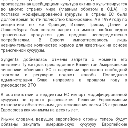
произведенная швейцарцами культура активно культивируется
во многих странах мира (главным образом в США). Но
поставки модифицированной кукурузы в страны ЕС были
долгое время почти полностью блокированы. А в 1999 году по
инициативе тех же Франции, Италии, Греции, Дании и
Люксембурга был введен запрет на импорт любых видов
трансгенных продуктов для продажи непосредственно
потребителям. В Европу импортировалось лишь
незначительное количество кормов для животных на основе
трансгенной кукурузы.
Syngenta добивалась отмены запрета c момента его
введения. Ту же цель преследовал и Вашингтон. Американские
чиновники обвиняют ЕС в нарушении принципов свободной
торговли и регулярно подают жалобы. Последнюю
администрация Буша направила в прошлом году в
руководство ВТО.
В соответствии с вердиктом ЕС импорт модифицированной
кукурузы не просто разрешается. Решение Еврокомиссии
становится обязательным для исполнения всеми 25 странами
Евросоюза как минимум на десять лет.
Иными словами, ведущие европейские страны теперь будут
обязаны закупать американскую кукурузу. Европейские