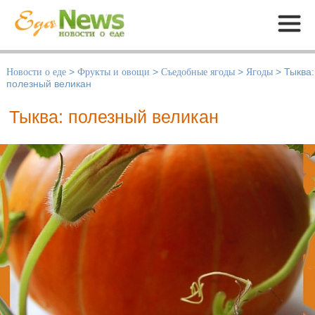
Меню
Новости о еде
>
Фрукты и овощи
>
Съедобные ягоды
>
Ягоды
>
Тыква:
полезный великан
Тыква: полезный великан