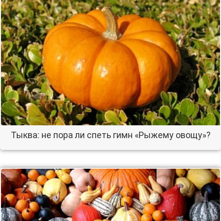
Тыква: не пора ли спеть гимн «Рыжему овощу»?