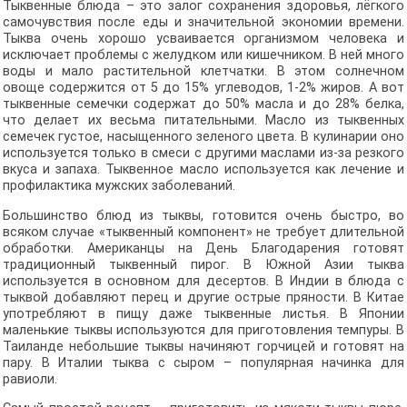
Тыквенные блюда – это залог сохранения здоровья, лёгкого
самочувствия после еды и значительной экономии времени.
Тыква очень хорошо усваивается организмом человека и
исключает проблемы с желудком или кишечником. В ней много
воды и мало растительной клетчатки. В этом солнечном
овоще содержится от 5 до 15% углеводов, 1-2% жиров. А вот
тыквенные семечки содержат до 50% масла и до 28% белка,
что делает их весьма питательными. Масло из тыквенных
семечек густое, насыщенного зеленого цвета. В кулинарии оно
используется только в смеси с другими маслами из-за резкого
вкуса и запаха. Тыквенное масло используется как лечение и
профилактика мужских заболеваний.
Большинство блюд из тыквы, готовится очень быстро, во
всяком случае «тыквенный компонент» не требует длительной
обработки. Американцы на День Благодарения готовят
традиционный тыквенный пирог. В Южной Азии тыква
используется в основном для десертов. В Индии в блюда с
тыквой добавляют перец и другие острые пряности. В Китае
употребляют в пищу даже тыквенные листья. В Японии
маленькие тыквы используются для приготовления темпуры. В
Таиланде небольшие тыквы начиняют горчицей и готовят на
пару. В Италии тыква с сыром – популярная начинка для
равиоли.