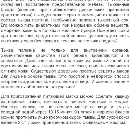
исключает воспаление предстательной железы. Тыквенные
блюда (конечно, при соблюдении диетических принципов
приготовления) выводят холестерин с помощью входящего в
состав тыквы пектина. Необычайно полезен тыквенный сок.
Его можно пить диабетикам, при нарушении обмена веществ,
ожирении, камнях в почках и желчном пузыре. Помогает сок и
при воспалении предстательной железы (рекомендуют пить
по стакану сока без сахара в течение нескольких недель).
Тыква полезна не только для внутренних органов.
Замечательные свойства этого овоща проявляются и в
косметике. Домашние маски для кожи из измельчённой до
состояния кашицы тыквы очень полезны, причём независимо
от типа кожи. Существуют довольно простые рецепты масок
для лица на основе тыквы. Это простой и недорогой способ
поправить здоровье кожи и освежить лицо. И самое главное –
компоненты абсолютно натуральны!
Для приготовления питающей маски можно сделать кашицу
из вареной тыквы, смешать с яичным желтком и мёдом.
Нанести тёплую, но не горячую маску на лицо и смыть
холодной водой через 10-15 минут. От угрей и жирного блеска
можно протирать лицо кусочком сырой тыквы. Для сухой кожи
взбейте 2 ст. ложки проваренной тыквы с оливковым маслом.