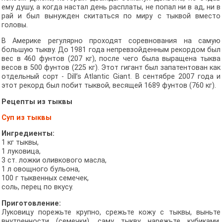
ему душу, а когда настал день расплаты, не попал ни в ад, ни в
рай и был вынужден скитаться по миру с тыквой вместо
головы.
В Америке регулярно проходят соревнования на самую
большую тыкву. До 1981 года непревзойденным рекордом был
вес в 460 фунтов (207 кг), после чего была выращена тыква
весов в 500 фунтов (225 кг). Этот гигант был запатентован как
отдельный сорт - Dill’s Atlantic Giant. В сентябре 2007 года и
этот рекорд был побит тыквой, весящей 1689 фунтов (760 кг).
Рецепты из тыквы
Суп из тыквы
Ингредиенты:
1 кг тыквы,
1 луковица,
3 ст. ложки оливкового масла,
1 л овощного бульона,
100 г тыквенных семечек,
соль, перец по вкусу.
Приготовление:
Луковицу порежьте крупно, срежьте кожу с тыквы, выньте
внутренности (семечки), саму тыкву нарежьте кубиками.