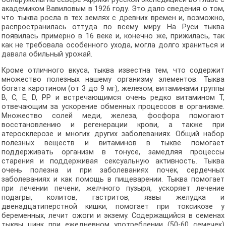
академиком Вавиловым в 1926 году. Это дало сведения о том,
что тыква росла в тех землях с древних времен и, возможно,
распространилась оттуда по всему миру. На Руси тыква
появилась примерно в 16 веке и, конечно же, прижилась, так
как не требовала особенного ухода, могла долго храниться и
давала обильный урожай.
Кроме отличного вкуса, тыква известна тем, что содержит
множество полезных нашему организму элементов. Тыква
богата каротином (от 3 до 9 мг), железом, витаминами группы
B, C, E, D, PP и встречающимся очень редко витамином T,
отвечающим за ускорение обменных процессов в организме.
Множество солей меди, железа, фосфора помогают
восстановлению и регенерации крови, а также при
атеросклерозе и многих других заболеваниях. Общий набор
полезных веществ и витаминов в тыкве помогает
поддерживать организм в тонусе, замедляя процессы
старения и поддерживая сексуальную активность. Тыква
очень полезна и при заболеваниях почек, сердечных
заболеваниях и как помощь в пищеварении. Тыква помогает
при лечении печени, желчного пузыря, ускоряет лечение
подагры, колитов, гастритов, язвы желудка и
двенадцатиперстной кишки, помогает при токсикозе у
беременных, лечит ожоги и экзему. Содержащийся в семенах
тыквы цинк при ежедневном употреблении (50-60 семечек)