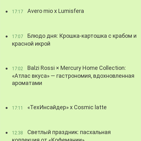
Avero mio x Lumisfera
17:17
Блюдо дня: Крошка-картошка с крабом и
17:07
красной икрой
Balzi Rossi × Mercury Home Collection:
17:02
«Атлас вкуса» — гастрономия, вдохновленная
ароматами
«ТехИнсайдер» х Cosmic latte
17:11
Светлый праздник: пасхальная
12:38
коллекция от «Кофемании»