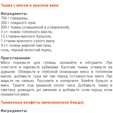
Тыква с мясом в красном вине
Ингредиенты:
750 г говядины,
350 г сладкого лука,
200 г тыквы (очищенной и отваренной),
3 ст. ложки топлёного масла,
12 стакана мясного бульона,
1 стакан красного сухого вина,
4 ст. ложки жирной сметаны,
соль, чёрный молотый перец.
Приготовление:
Мясо порежьте для гуляша, промойте и обсушите. Лук
очистите и нарежьте кубиками. Кусочки тыквы откиньте на
дуршлаг. Обжарьте в глубокой сковороде мясо в топлёном
масле, добавьте туда же лук перед готовностью мяса. Лук
жарьте не сильно. Посолите и поперчите. Влейте бульон и
вино. Тушите под крышкой около часа. Добавьте тыкву и
сметану, доведите до кипения и добавьте соли перца, если
покажется мало.
Тыквенные конфеты (мексиканское блюдо)
Ингредиенты: