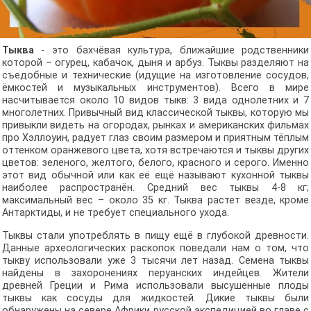
Тыква
- это бахчёвая культура, ближайшие родственники
которой – огурец, кабачок, дыня и арбуз. Тыквы разделяют на
съедобные и технические (идущие на изготовление сосудов,
ёмкостей и музыкальных инструментов). Всего в мире
насчитывается около 10 видов тыкв: 3 вида однолетних и 7
многолетних. Привычный вид классической тыквы, которую мы
привыкли видеть на огородах, рынках и американских фильмах
про Хэллоуин, радует глаз своим размером и приятным тёплым
оттенком оранжевого цвета, хотя встречаются и тыквы других
цветов: зеленого, желтого, белого, красного и серого. Именно
этот вид обычной или как её ещё называют кухонной тыквы
наиболее распространён. Средний вес тыквы 4-8 кг;
максимальный вес – около 35 кг. Тыква растет везде, кроме
Антарктиды, и не требует специального ухода.
Тыквы стали употреблять в пищу ещё в глубокой древности.
Данные археологических раскопок поведали нам о том, что
тыкву использовали уже 3 тысячи лет назад. Семена тыквы
найдены в захоронениях перуанских индейцев. Жители
древней Греции и Рима использовали высушенные плоды
тыквы как сосуды для жидкостей. Дикие тыквы были
обнаружены на севере Африки русской экспедицией во главе с