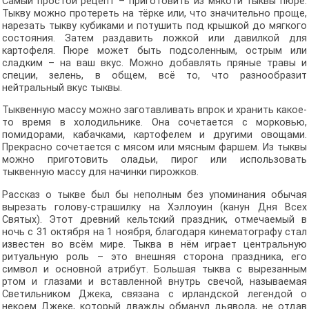
Самый простой рецепт – приготовить из мякоти тыквы пюре.
Тыкву можно протереть на тёрке или, что значительно проще,
нарезать тыкву кубиками и потушить под крышкой до мягкого
состояния. Затем раздавить ложкой или давилкой для
картофеля. Пюре может быть подсоленным, острым или
сладким – на ваш вкус. Можно добавлять пряные травы и
специи, зелень, в общем, всё то, что разнообразит
нейтральный вкус тыквы.
Тыквенную массу можно заготавливать впрок и хранить какое-
то время в холодильнике. Она сочетается с морковью,
помидорами, кабачками, картофелем и другими овощами.
Прекрасно сочетается с мясом или мясным фаршем. Из тыквы
можно приготовить оладьи, пирог или использовать
тыквенную массу для начинки пирожков.
Рассказ о тыкве был бы неполным без упоминания обычая
вырезать голову-страшилку на Хэллоуин (канун Дня Всех
Святых). Этот древний кельтский праздник, отмечаемый в
ночь с 31 октября на 1 ноября, благодаря кинематографу стал
известен во всём мире. Тыква в нём играет центральную
ритуальную роль – это внешняя сторона праздника, его
символ и основной атрибут. Большая тыква с вырезанным
ртом и глазами и вставленной внутрь свечой, называемая
Светильником Джека, связана с ирландской легендой о
некоем Джеке, который дважды обманул дьявола, не отдав