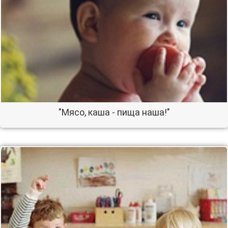
"Мясо, каша - пища наша!"