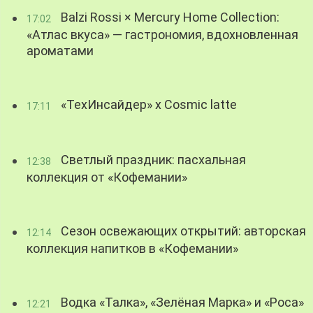
Balzi Rossi × Mercury Home Collection:
17:02
«Атлас вкуса» — гастрономия, вдохновленная
ароматами
«ТехИнсайдер» х Cosmic latte
17:11
Светлый праздник: пасхальная
12:38
коллекция от «Кофемании»
Сезон освежающих открытий: авторская
12:14
коллекция напитков в «Кофемании»
Водка «Талка», «Зелёная Марка» и «Роса»
12:21