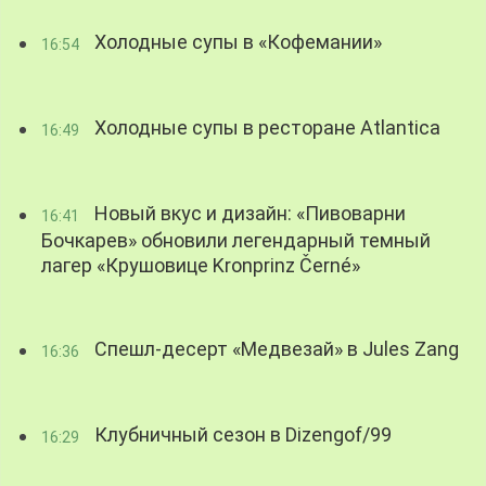
Холодные супы в «Кофемании»
16:54
Холодные супы в ресторане Atlantica
16:49
Новый вкус и дизайн: «Пивоварни
16:41
Бочкарев» обновили легендарный темный
лагер «Крушовице Kronprinz Černé»
Спешл-десерт «Медвезай» в Jules Zang
16:36
Клубничный сезон в Dizengof/99
16:29