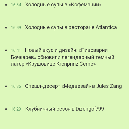
Холодные супы в «Кофемании»
16:54
Холодные супы в ресторане Atlantica
16:49
Новый вкус и дизайн: «Пивоварни
16:41
Бочкарев» обновили легендарный темный
лагер «Крушовице Kronprinz Černé»
Спешл-десерт «Медвезай» в Jules Zang
16:36
Клубничный сезон в Dizengof/99
16:29