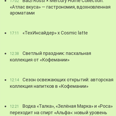
Balzi Rossi × Mercury Home Collection:
17:02
«Атлас вкуса» — гастрономия, вдохновленная
ароматами
«ТехИнсайдер» х Cosmic latte
17:11
Светлый праздник: пасхальная
12:38
коллекция от «Кофемании»
Сезон освежающих открытий: авторская
12:14
коллекция напитков в «Кофемании»
Водка «Талка», «Зелёная Марка» и «Роса»
12:21
переходит на спирт «Альфа»: новый уровень