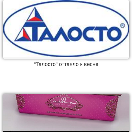
"Талосто" оттаяло к весне