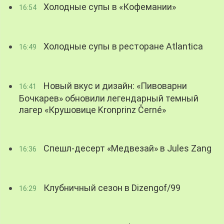
Холодные супы в «Кофемании»
16:54
Холодные супы в ресторане Atlantica
16:49
Новый вкус и дизайн: «Пивоварни
16:41
Бочкарев» обновили легендарный темный
лагер «Крушовице Kronprinz Černé»
Спешл-десерт «Медвезай» в Jules Zang
16:36
Клубничный сезон в Dizengof/99
16:29