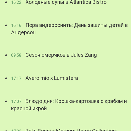
Холодные супы в Atlantica Bistro
16:22
Пора андерсонить: День защиты детей в
16:16
Андерсон
Сезон сморчков в Jules Zang
09:58
Avero mio x Lumisfera
17:17
Блюдо дня: Крошка-картошка с крабом и
17:07
красной икрой
Balzi Rossi × Mercury Home Collection: