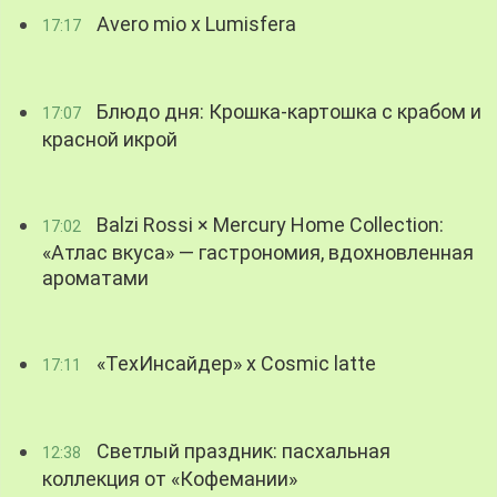
Avero mio x Lumisfera
17:17
Блюдо дня: Крошка-картошка с крабом и
17:07
красной икрой
Balzi Rossi × Mercury Home Collection:
17:02
«Атлас вкуса» — гастрономия, вдохновленная
ароматами
«ТехИнсайдер» х Cosmic latte
17:11
Светлый праздник: пасхальная
12:38
коллекция от «Кофемании»