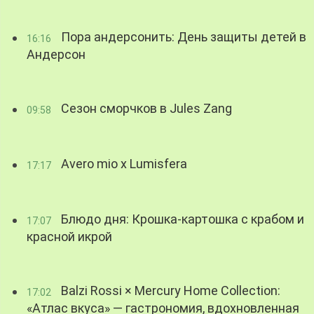
Пора андерсонить: День защиты детей в
16:16
Андерсон
Сезон сморчков в Jules Zang
09:58
Avero mio x Lumisfera
17:17
Блюдо дня: Крошка-картошка с крабом и
17:07
красной икрой
Balzi Rossi × Mercury Home Collection:
17:02
«Атлас вкуса» — гастрономия, вдохновленная